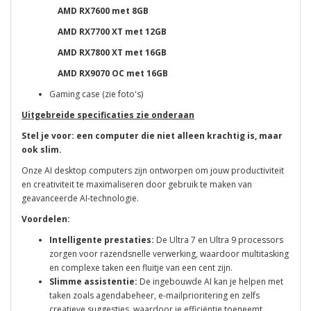
AMD RX7600 met 8GB
AMD RX7700 XT met 12GB
AMD RX7800 XT met 16GB
AMD RX9070 OC met 16GB
Gaming case (zie foto's)
Uitgebreide specificaties zie onderaan
Stel je voor: een computer die niet alleen krachtig is, maar
ook slim.
Onze AI desktop computers zijn ontworpen om jouw productiviteit
en creativiteit te maximaliseren door gebruik te maken van
geavanceerde AI-technologie.
Voordelen:
Intelligente prestaties:
De Ultra 7 en Ultra 9 processors
zorgen voor razendsnelle verwerking, waardoor multitasking
en complexe taken een fluitje van een cent zijn.
Slimme assistentie:
De ingebouwde AI kan je helpen met
taken zoals agendabeheer, e-mailprioritering en zelfs
creatieve suggesties, waardoor je efficiëntie toeneemt.