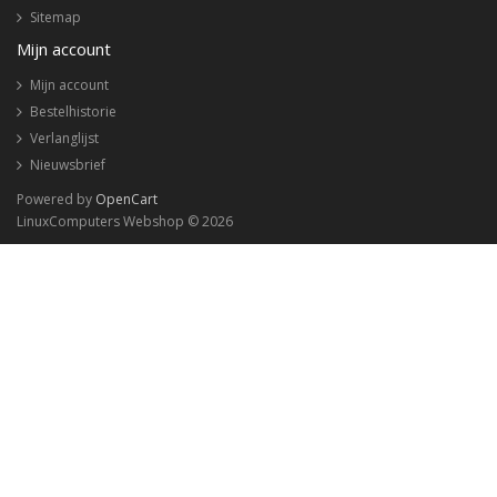
Sitemap
Mijn account
Mijn account
Bestelhistorie
Verlanglijst
Nieuwsbrief
Powered by
OpenCart
LinuxComputers Webshop © 2026