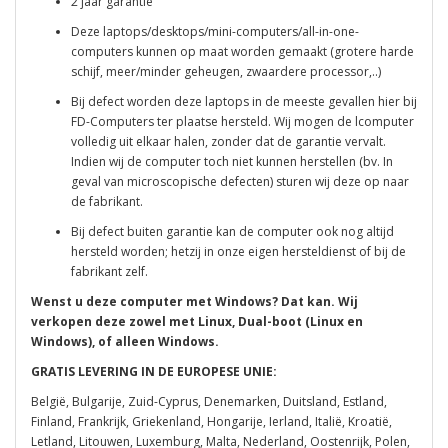
2 jaar garantie
Deze laptops/desktops/mini-computers/all-in-one-
computers kunnen op maat worden gemaakt (grotere harde
schijf, meer/minder geheugen, zwaardere processor,..)
Bij defect worden deze laptops in de meeste gevallen hier bij
FD-Computers ter plaatse hersteld. Wij mogen de lcomputer
volledig uit elkaar halen, zonder dat de garantie vervalt.
Indien wij de computer toch niet kunnen herstellen (bv. In
geval van microscopische defecten) sturen wij deze op naar
de fabrikant.
Bij defect buiten garantie kan de computer ook nog altijd
hersteld worden; hetzij in onze eigen hersteldienst of bij de
fabrikant zelf.
Wenst u deze computer met Windows? Dat kan. Wij
verkopen deze zowel met Linux, Dual-boot (Linux en
Windows), of alleen Windows.
GRATIS LEVERING IN DE EUROPESE UNIE:
België, Bulgarije, Zuid-Cyprus, Denemarken, Duitsland, Estland,
Finland, Frankrijk, Griekenland, Hongarije, Ierland, Italië, Kroatië,
Letland, Litouwen, Luxemburg, Malta, Nederland, Oostenrijk, Polen,