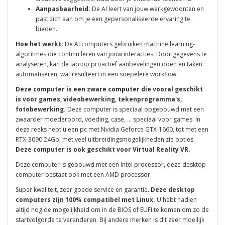
Aanpasbaarheid:
De AI leert van jouw werkgewoonten en
past zich aan om je een gepersonaliseerde ervaring te
bieden.
Hoe het werkt:
De AI computers gebruiken machine learning-
algoritmes die continu leren van jouw interacties. Door gegevens te
analyseren, kan de laptop proactief aanbevelingen doen en taken
automatiseren, wat resulteert in een soepelere workflow.
Deze computer is een zware computer die vooral geschikt
is voor games, videobewerking, tekenprogramma's,
fotobewerking.
Deze computer is speciaal opgebouwd met een
zwaarder moederbord, voeding, case, ... speciaal voor games. In
deze reeks hebt u een pc met Nvidia Geforce GTX-1660, tot met een
RTX-3090 24Gb, met veel uitbreidingsmogelijkheden zie opties.
Deze computer is ook geschikt voor Virtual Reality VR.
Deze computer is gebouwd met een Intel processor, deze desktop
computer bestaat ook met een AMD processor.
Super kwaliteit, zeer goede service en garantie.
Deze desktop
computers zijn 100% compatibel met Linux.
U hebt nadien
altijd nog de mogelijkheid om in de BIOS of EUFI te komen om zo de
startvolgorde te veranderen. Bij andere merken is dit zeer moeilijk