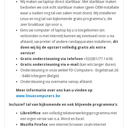
Wij maken uw laptop direct startklaar. Met startklaar maken
bedoelen we ook echt startklaar maken (geen OEM-installatie
waar u nadien nog tal van zaken moet doen). Wij installeren
Linux en nog tal van bijkomende gratis programma's, die
zeer bruikbaar zijn voor u.
Eens uw computer of laptop bij u is toegekomen (en
verbonden is met internet) kunnen wij eventueel voor u via
afstand, uw printer of andere randapparaten installeren,
dit
doen wij bij de opstart volledig gratis als extra
service!
Gratis ondersteuning via telefoon
+32(0)51/77.14.06
Gratis ondersteuning via e-mail
(kan iets langer duren)
Ondersteuning in onze winkel FD-Computers - Engelstraat 26
- 8480 Ichtegem (België)
Ondersteuning via overname vanop afstand.
Meer informatie over ons kan u vinden op:
www.linuxcomputers.be
Inclusief tal van bijkomende en ook blijvende programma's:
LibreOffice
: een volledig tekstverwerkingsprogramma met
een eigen versie van o.a. Word en Excel.
Mozilla Firefox
: een internet browser zoals Internet