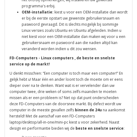
programma's erbij.
OEM-installatie:
kiest u voor een OEM-installatie dan wordt
er bij de eerste opstart uw gewenste gebruikersnaam en
paswoord gevraagd. Dit is slechts mogelijk bij sommige
Linux versies zoals Ubuntu en Ubuntu afgeleiden. Indien u
niet kiest voor een OEM-installatie dan maken wij voor u een
gebruikersnaam en paswoord aan die nadien altijd kan
veranderd worden indien u dit zou wensen.
FD-Computers -
Linux computers
, de beste en snelste
service op de markt!
U denkt misschien: “Een computer is toch maar een computer!” En
gelijk hebt u! Maar één en ander loont toch de moeite om er eens
dieper over na te denken. Want wat is er vervelender dan uw
computer twee, drie weken of soms zelfs maanden te moeten
missen als er een probleem is? Net op dat punt onderscheiden
deze FD-Computers van de doorsnee markt. Bij defect wordt uw
computer in de meeste gevallen zelfs
binnen de 24u
na aankomst
hersteld! Met de aanschaf van een FD-Computers
laptop/desktop/all-in-one/mini-pc kiest u voor zekerheid. Naast
design en performantie bieden wij de
beste en snelste service
: