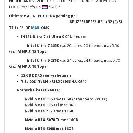
NEDERLANDSE VERSIE
/ FOR ENGLISH CLICK RIGHT ABOVE OUR
LOGO (top left) ON
"TAAL"
Ultimate AI INTEL ULTRA gaming pc:
KEUZESTRESS? BEL
+32 (0) 51
77 14 06 OF
MAIL
ONS
INTEL Ultra 7 of Ultra 9 CPU keuze:
Intel Ultra 7
265K
cpu 20-cores, 20-threads, max 5,50
Ghz
AI NPU: 13 Tops
Intel Ultra 9 285K
cpu 24-cores, 24-threads, max. 5,70
Ghz
AI NPU: 18 Tops
32 GB DDR5 ram-geheugen
1 TB SSD NVMe
PCI Express 4.0
card
Grafische kaart keuze:
Nvidia RTX-5060 met 8GB (standaard keuze)
Nvidia RTX-5060 Ti met 8GB
Nvidia RTX-5070 met 12GB
Nvidia RTX-5070 Ti met 16GB
Nvidia RTX-5080 met 16GB