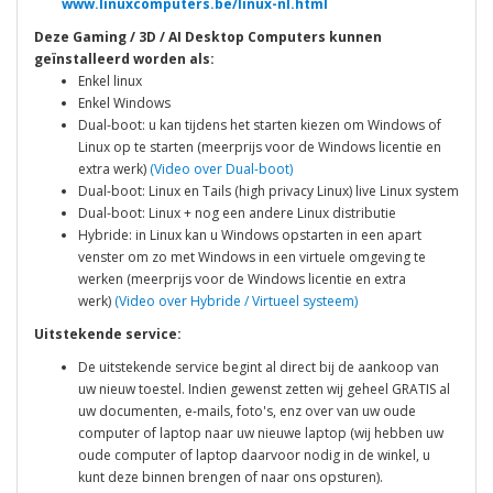
www.linuxcomputers.be/linux-nl.html
Deze
Gaming / 3D / AI
Desktop Computers kunnen
geïnstalleerd worden als:
Enkel linux
Enkel Windows
Dual-boot: u kan tijdens het starten kiezen om Windows of
Linux op te starten (meerprijs voor de Windows licentie en
extra werk)
(Video over Dual-boot)
Dual-boot: Linux en Tails (high privacy Linux) live Linux system
Dual-boot: Linux + nog een andere Linux distributie
Hybride: in Linux kan u Windows opstarten in een apart
venster om zo met Windows in een virtuele omgeving te
werken (meerprijs voor de Windows licentie en extra
werk)
(Video over Hybride / Virtueel systeem)
Uitstekende service:
De uitstekende service begint al direct bij de aankoop van
uw nieuw toestel. Indien gewenst zetten wij geheel GRATIS al
uw documenten, e-mails, foto's, enz over van uw oude
computer of laptop naar uw nieuwe laptop (wij hebben uw
oude computer of laptop daarvoor nodig in de winkel, u
kunt deze binnen brengen of naar ons opsturen).