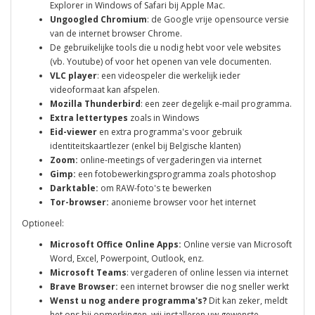
Explorer in Windows of Safari bij Apple Mac.
Ungoogled Chromium
: de Google vrije opensource versie
van de internet browser Chrome.
De gebruikelijke tools die u nodig hebt voor vele websites
(vb. Youtube) of voor het openen van vele documenten.
VLC player
: een videospeler die werkelijk ieder
videoformaat kan afspelen.
Mozilla Thunderbird
: een zeer degelijk e-mail programma.
Extra lettertypes
zoals in Windows
Eid-viewer
en extra programma's voor gebruik
identiteitskaartlezer (enkel bij Belgische klanten)
Zoom:
online-meetings of vergaderingen via internet
Gimp:
een fotobewerkingsprogramma zoals photoshop
Darktable:
om RAW-foto's te bewerken
Tor-browser:
anonieme browser voor het internet
Optioneel:
Microsoft Office Online Apps:
Online versie van Microsoft
Word, Excel, Powerpoint, Outlook, enz.
Microsoft Teams
: vergaderen of online lessen via internet
Brave Browser:
een internet browser die nog sneller werkt
Wenst u nog andere programma's?
Dit kan zeker, meldt
het ons bij opmerkingen, wij installeren uw gewenste