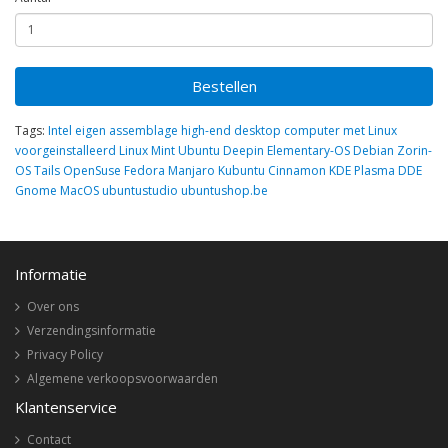
Bestellen
Tags:
Intel eigen assemblage high-end desktop computer met Linux
voorgeinstalleerd Linux Mint Ubuntu Deepin Elementary-OS Debian Zorin-
OS Tails OpenSuse Fedora Manjaro Kubuntu Cinnamon KDE Plasma DDE
Gnome MacOS ubuntustudio ubuntushop.be
Informatie
Over ons
Verzendingsinformatie
Privacy Policy
Algemene verkoopsvoorwaarden
Klantenservice
Contact