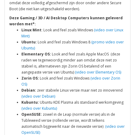
omdat deze volledig afgeschermd zijn door onder andere Secure
Boot (die niet kan uitgeschakeld worden).
Deze Gaming / 3D / AI
Desktop Computers
kunnen geleverd
worden met*:
Linux Mint:
Look and feel zoals Windows
(video over Linux
Mint)
Ubuntu:
Look and feel zoals Windows 8
(promo video over
Ubuntu)
Elementary OS:
Look and feel zoals Apple MacOS (deze
raden we tegenwoordig minder aan omdat deze niet zo
stabiel is, alternatieven zijn Zorin OS betalend of een
aangepaste versie van Ubuntu)
(video over Elementary OS)
Zorin OS:
Look and feel zoals Windows
(video over Zorin
OS)
Debian:
zeer stabiele Linux versie maar niet zo innoverend
(video over Debian)
Kubuntu:
Ubuntu KDE Plasma als standaard werkomgeving
(video over Kubuntu)
OpenSUSE:
zowel in de Leap (normale versie) als in de
Tubleweed versie (rollende versie, wordt telkens
automatisch bijgewerkt naar de nieuwste versie)
(video over
OpenSUSE)