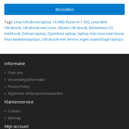
Bestellen
Tags:
Linux Ultrabook laptop 14 AMD Ryzen AI 7 350
,
Linux Mint
Ultrabook
,
Ultrabook met Linux
,
Ubuntu Ultrabook
,
Elementary-OS
notebook
,
Debian laptop
,
OpenSuse laptop
,
laptop met Linux naar keuze
,
linux kwaliteitslaptops
,
Ultrabook met service
,
eigen assemblage laptops
Informatie
Over ons
Verzendingsinformatie
Privacy Policy
Algemene verkoopsvoorwaarden
Klantenservice
Contact
Sitemap
Mijn account