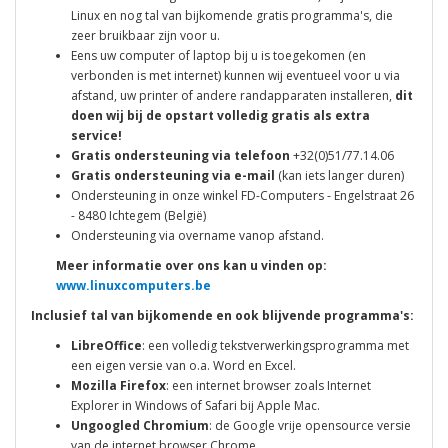
Linux en nog tal van bijkomende gratis programma's, die
zeer bruikbaar zijn voor u.
Eens uw computer of laptop bij u is toegekomen (en
verbonden is met internet) kunnen wij eventueel voor u via
afstand, uw printer of andere randapparaten installeren,
dit
doen wij bij de opstart volledig gratis als extra
service!
Gratis ondersteuning via telefoon
+32(0)51/77.14.06
Gratis ondersteuning via e-mail
(kan iets langer duren)
Ondersteuning in onze winkel FD-Computers - Engelstraat 26
- 8480 Ichtegem (België)
Ondersteuning via overname vanop afstand.
Meer informatie over ons kan u vinden op:
www.linuxcomputers.be
Inclusief tal van bijkomende en ook blijvende programma's:
LibreOffice
: een volledig tekstverwerkingsprogramma met
een eigen versie van o.a. Word en Excel.
Mozilla Firefox
: een internet browser zoals Internet
Explorer in Windows of Safari bij Apple Mac.
Ungoogled Chromium
: de Google vrije opensource versie
van de internet browser Chrome.