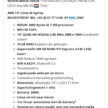
NEDERLANDSE VERSIE
/ FOR ENGLISH CLICK RIGHT ABOVE OUR
LOGO (top left) ON
"TAAL"
AMD 14" Linux AI laptop:
KEUZESTRESS? BEL
+32 (0) 51 77 14 06 OF
MAIL
ONS
NIEUW: AMD Ryzen AI 7 350 processor
NPU 50 TOPS
14" QUAD-HD WQXGA 2.8K 90Hz 2880 x 1800
breedbeeld
scherm
16 GB DDR5
Kingston ram geheugen
Supersnelle 500 GB NVMe
PCI Express 4.0 M.2
SSD
kaart
AMD Radeon 780M vga kaart
Wifi-6 AX211
, bluetooth 5.3
Thunderbold 4
Ingebouwde webcam en micro
Toetsenbord met achtergrondverlichting
Aluminium
, afmetingen: 311 x 220 x 17,5mm
Superlichtgewicht 1.4 KG
Batterij: 80Wh
Linux versie naar keuze
Tot 16 uur autonomie met de batterij*
Stevige en robust model, met een gezandstraalde