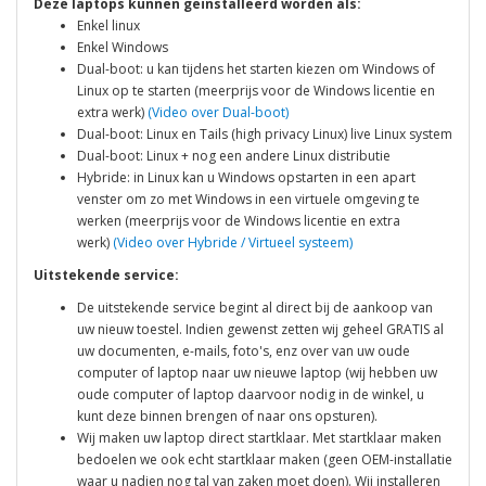
Deze laptops kunnen geïnstalleerd worden als:
Enkel linux
Enkel Windows
Dual-boot: u kan tijdens het starten kiezen om Windows of
Linux op te starten (meerprijs voor de Windows licentie en
extra werk)
(Video over Dual-boot)
Dual-boot: Linux en Tails (high privacy Linux) live Linux system
Dual-boot: Linux + nog een andere Linux distributie
Hybride: in Linux kan u Windows opstarten in een apart
venster om zo met Windows in een virtuele omgeving te
werken (meerprijs voor de Windows licentie en extra
werk)
(Video over Hybride / Virtueel systeem)
Uitstekende service:
De uitstekende service begint al direct bij de aankoop van
uw nieuw toestel. Indien gewenst zetten wij geheel GRATIS al
uw documenten, e-mails, foto's, enz over van uw oude
computer of laptop naar uw nieuwe laptop (wij hebben uw
oude computer of laptop daarvoor nodig in de winkel, u
kunt deze binnen brengen of naar ons opsturen).
Wij maken uw laptop direct startklaar. Met startklaar maken
bedoelen we ook echt startklaar maken (geen OEM-installatie
waar u nadien nog tal van zaken moet doen). Wij installeren