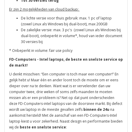
Tot 30 versies terug
Er zijn 2 mogelijkheden van cloud backup:
De lichte versie voor thuis gebruik: max. 1 pc of laptop
(zowel Linux als Windows bij dual-boot), max 200GB
De zakelijke versie: max. 3 pc's (zowel Linux als Windows bij
dual-boot), onbeperkt in volume*, houd van ieder document
30 versies bij
* Onbeperkt in volume: fair use policy
FD-Computers - Intel laptops, de beste en snelste service op
de markt!
U denkt misschien: “Een computer is toch maar een computer!” En
gelijk hebt u! Maar één en ander loont toch de moeite om er eens
dieper over na te denken. Want wat is er vervelender dan uw
computer twee, drie weken of soms zelfs maanden te moeten
missen als er een probleem is? Net op dat punt onderscheiden
deze FD-Computers-intel laptops van de doorsnee markt. Bij defect
wordt uw laptop in de meeste gevallen zelfs
binnen de 24u
na
aankomst hersteld! Met de aanschaf van een FD-Computers-Intel
laptop kiest u voor zekerheid. Naast design en performantie bieden
wij de
beste en snelste service
: