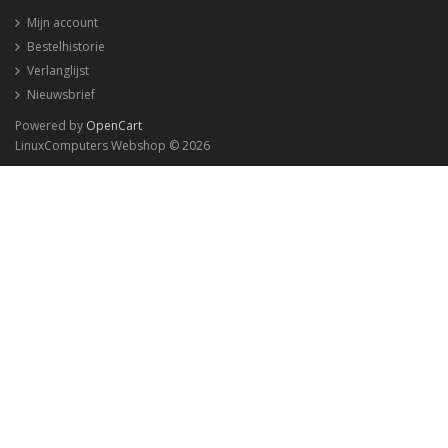
Mijn account
Bestelhistorie
Verlanglijst
Nieuwsbrief
Powered by
OpenCart
LinuxComputers Webshop © 2026