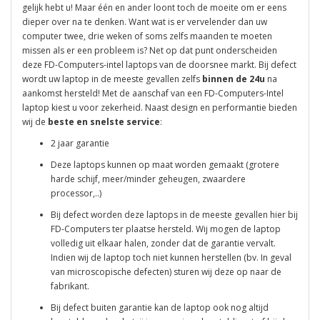
gelijk hebt u! Maar één en ander loont toch de moeite om er eens
dieper over na te denken. Want wat is er vervelender dan uw
computer twee, drie weken of soms zelfs maanden te moeten
missen als er een probleem is? Net op dat punt onderscheiden
deze FD-Computers-intel laptops van de doorsnee markt. Bij defect
wordt uw laptop in de meeste gevallen zelfs
binnen de 24u
na
aankomst hersteld! Met de aanschaf van een FD-Computers-Intel
laptop kiest u voor zekerheid. Naast design en performantie bieden
wij de
beste en snelste service
:
2 jaar garantie
Deze laptops kunnen op maat worden gemaakt (grotere
harde schijf, meer/minder geheugen, zwaardere
processor,..)
Bij defect worden deze laptops in de meeste gevallen hier bij
FD-Computers ter plaatse hersteld. Wij mogen de laptop
volledig uit elkaar halen, zonder dat de garantie vervalt.
Indien wij de laptop toch niet kunnen herstellen (bv. In geval
van microscopische defecten) sturen wij deze op naar de
fabrikant.
Bij defect buiten garantie kan de laptop ook nog altijd