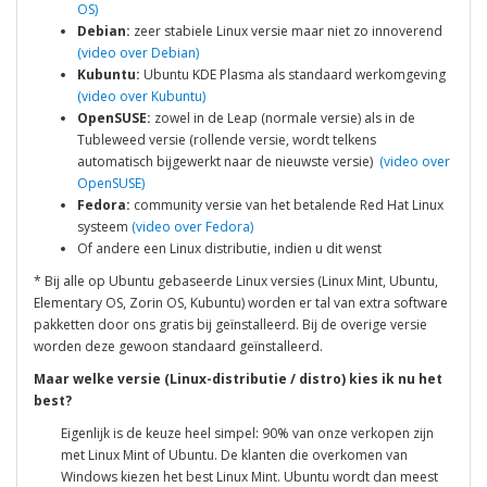
OS)
Debian:
zeer stabiele Linux versie maar niet zo innoverend
(video over Debian)
Kubuntu:
Ubuntu KDE Plasma als standaard werkomgeving
(video over Kubuntu)
OpenSUSE:
zowel in de Leap (normale versie) als in de
Tubleweed versie (rollende versie, wordt telkens
automatisch bijgewerkt naar de nieuwste versie)
(video over
OpenSUSE)
Fedora:
community versie van het betalende Red Hat Linux
systeem
(video over Fedora)
Of andere een Linux distributie, indien u dit wenst
* Bij alle op Ubuntu gebaseerde Linux versies (Linux Mint, Ubuntu,
Elementary OS, Zorin OS, Kubuntu) worden er tal van extra software
pakketten door ons gratis bij geïnstalleerd. Bij de overige versie
worden deze gewoon standaard geïnstalleerd.
Maar welke versie (Linux-distributie / distro) kies ik nu het
best?
Eigenlijk is de keuze heel simpel: 90% van onze verkopen zijn
met Linux Mint of Ubuntu. De klanten die overkomen van
Windows kiezen het best Linux Mint. Ubuntu wordt dan meest