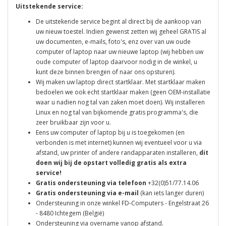
Uitstekende service:
De uitstekende service begint al direct bij de aankoop van
uw nieuw toestel. Indien gewenst zetten wij geheel GRATIS al
uw documenten, e-mails, foto's, enz over van uw oude
computer of laptop naar uw nieuwe laptop (wij hebben uw
oude computer of laptop daarvoor nodig in de winkel, u
kunt deze binnen brengen of naar ons opsturen).
Wij maken uw laptop direct startklaar. Met startklaar maken
bedoelen we ook echt startklaar maken (geen OEM-installatie
waar u nadien nog tal van zaken moet doen). Wij installeren
Linux en nog tal van bijkomende gratis programma's, die
zeer bruikbaar zijn voor u.
Eens uw computer of laptop bij u is toegekomen (en
verbonden is met internet) kunnen wij eventueel voor u via
afstand, uw printer of andere randapparaten installeren,
dit
doen wij bij de opstart volledig gratis als extra
service!
Gratis ondersteuning via telefoon
+32(0)51/77.14.06
Gratis ondersteuning via e-mail
(kan iets langer duren)
Ondersteuning in onze winkel FD-Computers - Engelstraat 26
- 8480 Ichtegem (België)
Ondersteuning via overname vanop afstand.