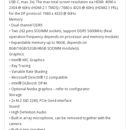
USB-C, max. 3x). The max total screen resolution via HDMI: 4096 x
2304 @ 60Hz (HDMI 2.1 TMDS) / 7680 x 4320 @ 60Hz (HDMI2.1 FRL),
for the DP protocol: 7680 x 4320 @ 60Hz.
Memory
• Dual channel DDR5
• Two 262 pins SODIMM sockets, support DDR5 5600MHz (Real
operation frequency depends on processor and memory module)
• Expandable memory up to 96GB, depends on
8GB/16GB/32GB/48GB SODIMM module(s)
Graphics
• Intel® ARC Graphics
– Ray Tracing
– Variable Rate Shading
– Microsoft DirectX® 12 compatible
– Intel® DLBoost: DP4A
• Optional Nvidia graphics – refer to configurator
Storage
• 2x M.2 SSD 2280, PCIe Gen4 interface
Sound
• High Definition Audio
• Built in array microphone, can be removed together with the
camera
• Built in two speakers