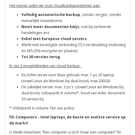
Het meest raden wij onze cloudbackupsystemen aan:
Volledig automatische backup
, zonder zorgen, zonder
menselijke tussenkomst
Nooit meer documenten kwijt,
ook bij verkeerde
handelingen enz.
Enkel met Europese cloud servers
Werkt met beveiligde verbinding (TLS versleuteling onderweg
en
AES-256-encryptie ter plaatse)
Tot 30 versies terug
Er zijn 2 mogelijkheden van cloud backup:
De lichte versie voor thuis gebruik: max. 1 pc of laptop
(zowel Linux als Windows bij dual-boot), max 200GB
De zakelijke versie: max. 3 pc's (zowel Linux als Windows bij
dual-boot), onbeperkt in volume*, houd van ieder document
30 versies bij
* Onbeperkt in volume: fair use policy
FD-Computers - Intel laptops, de beste en snelste service op
de markt!
U denkt misschien: “Een computer is toch maar een computer!” En