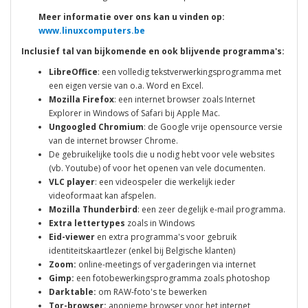
Meer informatie over ons kan u vinden op:
www.linuxcomputers.be
Inclusief tal van bijkomende en ook blijvende programma's:
LibreOffice
: een volledig tekstverwerkingsprogramma met
een eigen versie van o.a. Word en Excel.
Mozilla Firefox
: een internet browser zoals Internet
Explorer in Windows of Safari bij Apple Mac.
Ungoogled Chromium
: de Google vrije opensource versie
van de internet browser Chrome.
De gebruikelijke tools die u nodig hebt voor vele websites
(vb. Youtube) of voor het openen van vele documenten.
VLC player
: een videospeler die werkelijk ieder
videoformaat kan afspelen.
Mozilla Thunderbird
: een zeer degelijk e-mail programma.
Extra lettertypes
zoals in Windows
Eid-viewer
en extra programma's voor gebruik
identiteitskaartlezer (enkel bij Belgische klanten)
Zoom:
online-meetings of vergaderingen via internet
Gimp:
een fotobewerkingsprogramma zoals photoshop
Darktable:
om RAW-foto's te bewerken
Tor-browser:
anonieme browser voor het internet