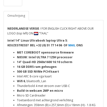
Omschrijving
NEDERLANDSE VERSIE
/ FOR ENGLISH CLICK RIGHT ABOVE OUR
LOGO (top left) ON
"TAAL"
Intel 14" Linux Ultrabook laptop Ultra 5
:
KEUZESTRESS? BEL
+32 (0) 51 77 14 06 OF
MAIL
ONS
MET COREBOOT
opensource firmware
NIEUW: Intel ULTRA 7 125H processor
14" Quad-HD 2560x1600 16:10 scherm
16 GB DDR5 ram geheugen
500 GB SSD NVMe
PCI4
kaart
Intel ARC 8-core vga kaart
Wifi 6
, bluetooth, Lan
Thunderbold 4 met stroom over USB-C
Build-in webcam 2MP en micro
Micro SD Cardreader
Toetsenbord met achtergrond verlichting
Afmetingen: 358mm (B) x 257,6mm (D) x 18mm (H) - 1.8 KG