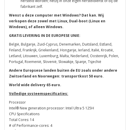
hersteld worden; hetzij in onze eigen hersteldienst of bij de
fabrikant zelf.
Wenst u deze computer met Windows? Dat kan. Wij
verkopen deze zowel met Linux, Dual-boot (Linux en
Windows), of alleen Windows.
GRATIS LEVERING IN DE EUROPESE UNIE:
België, Bulgarije, Zuid-Cyprus, Denemarken, Duitsland, Estland,
Finland, Frankrijk, Griekenland, Hongarije, Ierland, Italië, Kroatië,
Letland, Litouwen, Luxemburg, Malta, Nederland, Oostenrijk, Polen,
Portugal, Roemenië, Slovenië, Slowakije, Spanje, Tsjechië
Andere Europsese landen buiten de EU zoals onder andere
Zwitserland en Noorwegen: transportkost 50 euro.
World wide delivery 65 euro.
Volledige systeemspecificaties:
Processor
Intel® New generation processor: Intel Ultra 5 125H
CPU Specifications
Total Cores: 14
# of Performance-cores: 4