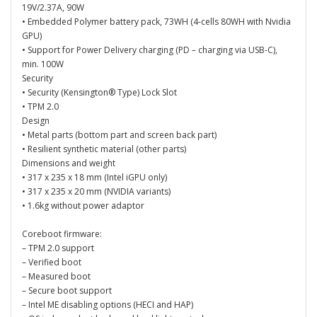
19V/2.37A, 90W
• Embedded Polymer battery pack, 73WH (4-cells 80WH with Nvidia
GPU)
• Support for Power Delivery charging (PD – charging via USB-C),
min. 100W
Security
• Security (Kensington® Type) Lock Slot
• TPM 2.0
Design
• Metal parts (bottom part and screen back part)
• Resilient synthetic material (other parts)
Dimensions and weight
• 317 x 235 x 18 mm (Intel iGPU only)
• 317 x 235 x 20 mm (NVIDIA variants)
• 1.6kg without power adaptor
Coreboot firmware:
– TPM 2.0 support
– Verified boot
– Measured boot
– Secure boot support
– Intel ME disabling options (HECI and HAP)