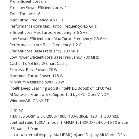
# of Efficient-cores: 8
# of Low Power Efficient-cores: 2
Total Threads: 18
Max Turbo Frequency: 4.5 GHz
Performance-core Max Turbo Frequency: 4.5 GHz
Efficient-core Max Turbo Frequency: 3.6 GHz
Low Power Efficient-core Max Turbo Frequency: 2.5 GHz
Performance-core Base Frequency: 1.2 GHz
Efficient-core Base Frequency: 700 MHz
Low Power Efficient-core Base Frequency: 700 MHz
Cache: 18 MB Intel® Smart Cache
Processr Base Power: 28 W
Maximum Turbo Power: 115 W
Minimum Assured Power: 20 W
Intel® Deep Learning Boost (Intel® DL Boost) on CPU: Yes
AI Software Frameworks Supported by CPU: OpenVINO™,
WindowsML, ONNX RT
Display
14.0” (35.56cm) 2.8K (2880×1800, 100% sRGB, 120 Hz, 300 nits,
contrast ratio 1500:1, model TIANMA TL140ADXP24-00) 16:10 matte
IPS panel, 3.0mm
Up to 4 external displays via HDMI (1x) and Display Alt Mode (DP via