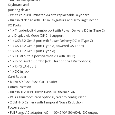
Keyboard and
pointing device
• White colour illuminated A4 size replaceable keyboard
• Built in click pad with PTP multi-gesture and scrolling function
I/O Ports
• 1 x Thunderbolt 4 combo port with Power Delivery DC in (Type C)
and Display Alt Mode (DP 2.1) support
• 1 x USB 3.2 Gen 2 port with Power Delivery DC in (Type C)
• 1 x USB 3.2 Gen 2 port (Type A, powered USB port)
• 1 x USB 3.2 Gen 1 port (Type A)
• 1 x HDMI output port (version 2.1 with HDCP)
• 1 x 2-in-1 Audio Combo Jack (Headphone / Microphone)
• 1 x RJ-45 LAN port
• 1 x DC-in jack
Card Reader
• Micro SD Push-Push Card reader
Communication
• Built in 10/100/1000Mb Base-TX Ethernet LAN
• WiFi + Bluetooth card optional, refer to configurator
• 2.0M FHD Camera with Temporal Noise Reduction
Power supply
• Full Range AC adaptor, AC in 100~240V, 50~60Hz, DC output