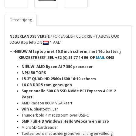
Omschrijving
NEDERLANDSE VERSIE
/ FOR ENGLISH CLICK RIGHT ABOVE OUR
LOGO (top left) ON
"TAAL"
-->NIEUW AI laptop met 15,3 inch scherm, met 16u batterij
KEUZESTRESS? BEL
+32 (0) 51 77 14 06 OF
MAIL
ONS
NIEUW: AMD Ryzen AI 7 350 processor
NPU 50 TOPS
15.3"
QUAD-HD 2560x1600 16:10 scherm
16 GB DDR5 ram geheugen
Super snelle 500 GB SSD NVMe
PCI Express 4.0
M.2
kaart
AMD Radeon 860M VGA kaart
Wifi 6
, bluetooth, Lan
Thunderbold 4 met stroom over USB-C
5MP Full-HD Windows Hello Webcam en micro
Micro SD Cardreader
Toetsenbord met achtergrond verlichting en volledig