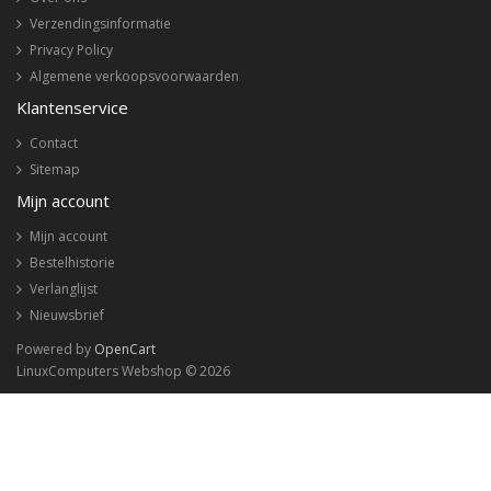
Verzendingsinformatie
Privacy Policy
Algemene verkoopsvoorwaarden
Klantenservice
Contact
Sitemap
Mijn account
Mijn account
Bestelhistorie
Verlanglijst
Nieuwsbrief
Powered by
OpenCart
LinuxComputers Webshop © 2026