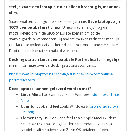
Stel je voor: een laptop die niet alleen krachtig is, maar ook
slim.
Super kwaliteit, zeer goede service en garantie.
Deze laptops zijn
100% compatibel met Linux.
U hebt nadien altijd nog de
mogelijkheid om in de BIOS of EUFI te komen om zo de
startvolgorde te veranderen. Bij andere merken is dit zeer moeilijk
omdat deze volledig afgeschermd zijn door onder andere Secure
Boot (die niet kan uitgeschakeld worden).
Docking station Linux compatibele Portreplicator mogelijk
,
meer informatie over de dockingstations voor Linux:
https://www.linuxlaptop.be/Docking-stations-Linux-compatible-
portreplicators
Deze laptops kunnen geleverd worden met*:
Linux Mint:
Look and feel zoals Windows
(video over Linux
Mint)
Ubuntu:
Look and feel zoals Windows 8
(promo video over
Ubuntu)
Elementary OS:
Look and feel zoals Apple MacOS (deze
raden we tegenwoordig minder aan omdat deze niet zo
stabiel is, alternatieven zijn Zorin OS betalend of een