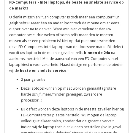
FD-Computers - Intel laptops, de beste en snelste service op
de markt!
U denkt misschien: “Een computer is toch maar een computer!” En
gelijk hebt u! Maar één en ander loont toch de moeite om er eens
dieper over na te denken. Want wat is er vervelender dan uw
computer twee, drie weken of soms zelfs maanden te moeten
missen als er een probleem is? Net op dat punt onderscheiden
deze FD-Computers-intel laptops van de doorsnee markt. Bij defect
wordt uw laptop in de meeste gevallen zelfs
binnen de 24u
na
aankomst hersteld! Met de aanschaf van een FD-Computers-Intel
laptop kiest u voor zekerheid. Naast design en performantie bieden
wij de
beste en snelste service
:
2 jaar garantie
Deze laptops kunnen op maat worden gemaakt (grotere
harde schijf, meer/minder geheugen, zwaardere
processor,..)
Bij defect worden deze laptops in de meeste gevallen hier bij
FD-Computers ter plaatse hersteld. Wij mogen de laptop
volledig uit elkaar halen, zonder dat de garantie vervalt.
Indien wij de laptop toch niet kunnen herstellen (bv. In geval
van microscopische defecten) sturen wij deze op naar de