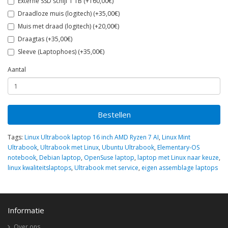
Externe SSD schijf 1 TB (+160,00€)
Draadloze muis (logitech) (+35,00€)
Muis met draad (logitech) (+20,00€)
Draagtas (+35,00€)
Sleeve (Laptophoes) (+35,00€)
Aantal
Bestellen
Tags:
Linux Ultrabook laptop 16 inch AMD Ryzen 7 AI
,
Linux Mint
Ultrabook
,
Ultrabook met Linux
,
Ubuntu Ultrabook
,
Elementary-OS
notebook
,
Debian laptop
,
OpenSuse laptop
,
laptop met Linux naar keuze
,
linux kwaliteitslaptops
,
Ultrabook met service
,
eigen assemblage laptops
Informatie
Over ons