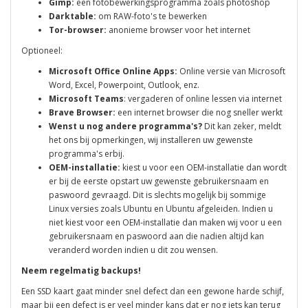
Gimp:
een fotobewerkingsprogramma zoals photoshop
Darktable:
om RAW-foto's te bewerken
Tor-browser:
anonieme browser voor het internet
Optioneel:
Microsoft Office Online Apps:
Online versie van Microsoft
Word, Excel, Powerpoint, Outlook, enz.
Microsoft Teams
: vergaderen of online lessen via internet
Brave Browser:
een internet browser die nog sneller werkt
Wenst u nog andere programma's?
Dit kan zeker, meldt
het ons bij opmerkingen, wij installeren uw gewenste
programma's erbij.
OEM-installatie:
kiest u voor een OEM-installatie dan wordt
er bij de eerste opstart uw gewenste gebruikersnaam en
paswoord gevraagd. Dit is slechts mogelijk bij sommige
Linux versies zoals Ubuntu en Ubuntu afgeleiden. Indien u
niet kiest voor een OEM-installatie dan maken wij voor u een
gebruikersnaam en paswoord aan die nadien altijd kan
veranderd worden indien u dit zou wensen.
Neem regelmatig backups!
Een SSD kaart gaat minder snel defect dan een gewone harde schijf,
maar bij een defect is er veel minder kans dat er nog iets kan terug