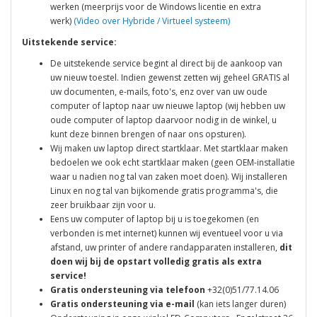
werken (meerprijs voor de Windows licentie en extra
werk)
(Video over Hybride / Virtueel systeem)
Uitstekende service:
De uitstekende service begint al direct bij de aankoop van
uw nieuw toestel. Indien gewenst zetten wij geheel GRATIS al
uw documenten, e-mails, foto's, enz over van uw oude
computer of laptop naar uw nieuwe laptop (wij hebben uw
oude computer of laptop daarvoor nodig in de winkel, u
kunt deze binnen brengen of naar ons opsturen).
Wij maken uw laptop direct startklaar. Met startklaar maken
bedoelen we ook echt startklaar maken (geen OEM-installatie
waar u nadien nog tal van zaken moet doen). Wij installeren
Linux en nog tal van bijkomende gratis programma's, die
zeer bruikbaar zijn voor u.
Eens uw computer of laptop bij u is toegekomen (en
verbonden is met internet) kunnen wij eventueel voor u via
afstand, uw printer of andere randapparaten installeren,
dit
doen wij bij de opstart volledig gratis als extra
service!
Gratis ondersteuning via telefoon
+32(0)51/77.14.06
Gratis ondersteuning via e-mail
(kan iets langer duren)