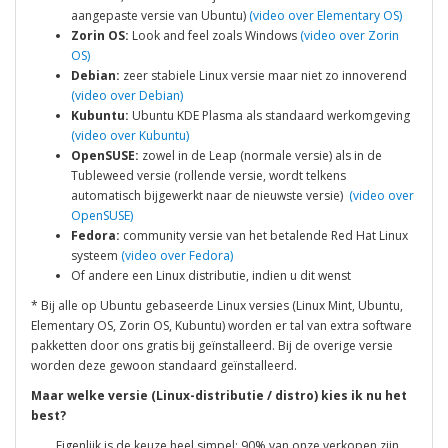
aangepaste versie van Ubuntu)
(video over Elementary OS)
Zorin OS:
Look and feel zoals Windows
(video over Zorin
OS)
Debian:
zeer stabiele Linux versie maar niet zo innoverend
(video over Debian)
Kubuntu:
Ubuntu KDE Plasma als standaard werkomgeving
(video over Kubuntu)
OpenSUSE:
zowel in de Leap (normale versie) als in de
Tubleweed versie (rollende versie, wordt telkens
automatisch bijgewerkt naar de nieuwste versie)
(video over
OpenSUSE)
Fedora:
community versie van het betalende Red Hat Linux
systeem
(video over Fedora)
Of andere een Linux distributie, indien u dit wenst
* Bij alle op Ubuntu gebaseerde Linux versies (Linux Mint, Ubuntu,
Elementary OS, Zorin OS, Kubuntu) worden er tal van extra software
pakketten door ons gratis bij geïnstalleerd. Bij de overige versie
worden deze gewoon standaard geïnstalleerd.
Maar welke versie (Linux-distributie / distro) kies ik nu het
best?
Eigenlijk is de keuze heel simpel: 90% van onze verkopen zijn