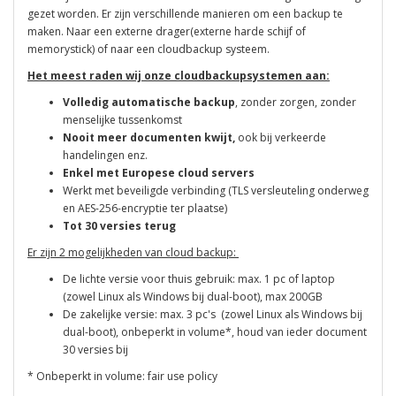
gezet worden. Er zijn verschillende manieren om een backup te
maken. Naar een externe drager(externe harde schijf of
memorystick) of naar een cloudbackup systeem.
Het meest raden wij onze cloudbackupsystemen aan:
Volledig automatische backup
, zonder zorgen, zonder
menselijke tussenkomst
Nooit meer documenten kwijt,
ook bij verkeerde
handelingen enz.
Enkel met Europese cloud servers
Werkt met beveiligde verbinding (TLS versleuteling onderweg
en
AES-256-encryptie ter plaatse)
Tot 30 versies terug
Er zijn 2 mogelijkheden van cloud backup:
De lichte versie voor thuis gebruik: max. 1 pc of laptop
(zowel Linux als Windows bij dual-boot), max 200GB
De zakelijke versie: max. 3 pc's (zowel Linux als Windows bij
dual-boot), onbeperkt in volume*, houd van ieder document
30 versies bij
* Onbeperkt in volume: fair use policy