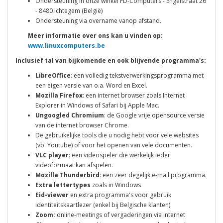
Ondersteuning in onze winkel FD-Computers - Engelstraat 26
- 8480 Ichtegem (België)
Ondersteuning via overname vanop afstand.
Meer informatie over ons kan u vinden op:
www.linuxcomputers.be
Inclusief tal van bijkomende en ook blijvende programma's:
LibreOffice
: een volledig tekstverwerkingsprogramma met
een eigen versie van o.a. Word en Excel.
Mozilla Firefox
: een internet browser zoals Internet
Explorer in Windows of Safari bij Apple Mac.
Ungoogled Chromium
: de Google vrije opensource versie
van de internet browser Chrome.
De gebruikelijke tools die u nodig hebt voor vele websites
(vb. Youtube) of voor het openen van vele documenten.
VLC player
: een videospeler die werkelijk ieder
videoformaat kan afspelen.
Mozilla Thunderbird
: een zeer degelijk e-mail programma.
Extra lettertypes
zoals in Windows
Eid-viewer
en extra programma's voor gebruik
identiteitskaartlezer (enkel bij Belgische klanten)
Zoom:
online-meetings of vergaderingen via internet