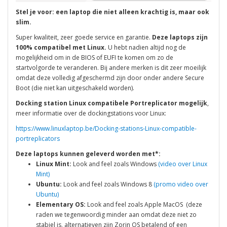
Stel je voor: een laptop die niet alleen krachtig is, maar ook
slim.
Super kwaliteit, zeer goede service en garantie.
Deze laptops zijn
100% compatibel met Linux.
U hebt nadien altijd nog de
mogelijkheid om in de BIOS of EUFI te komen om zo de
startvolgorde te veranderen. Bij andere merken is dit zeer moeilijk
omdat deze volledig afgeschermd zijn door onder andere Secure
Boot (die niet kan uitgeschakeld worden).
Docking station Linux compatibele Portreplicator mogelijk
,
meer informatie over de dockingstations voor Linux:
https://www.linuxlaptop.be/Docking-stations-Linux-compatible-
portreplicators
Deze laptops kunnen geleverd worden met*:
Linux Mint:
Look and feel zoals Windows
(video over Linux
Mint)
Ubuntu:
Look and feel zoals Windows 8
(promo video over
Ubuntu)
Elementary OS:
Look and feel zoals Apple MacOS (deze
raden we tegenwoordig minder aan omdat deze niet zo
stabiel is, alternatieven zijn Zorin OS betalend of een