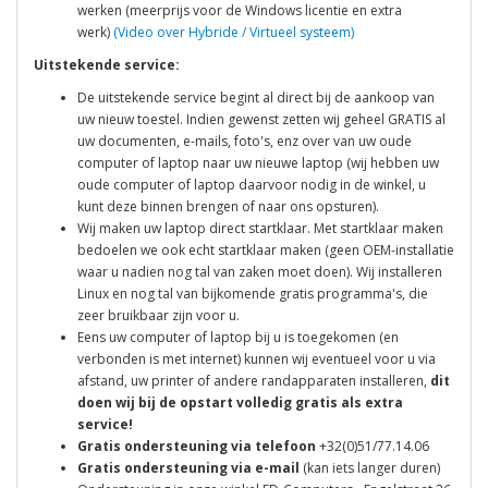
werken (meerprijs voor de Windows licentie en extra
werk)
(Video over Hybride / Virtueel systeem)
Uitstekende service:
De uitstekende service begint al direct bij de aankoop van
uw nieuw toestel. Indien gewenst zetten wij geheel GRATIS al
uw documenten, e-mails, foto's, enz over van uw oude
computer of laptop naar uw nieuwe laptop (wij hebben uw
oude computer of laptop daarvoor nodig in de winkel, u
kunt deze binnen brengen of naar ons opsturen).
Wij maken uw laptop direct startklaar. Met startklaar maken
bedoelen we ook echt startklaar maken (geen OEM-installatie
waar u nadien nog tal van zaken moet doen). Wij installeren
Linux en nog tal van bijkomende gratis programma's, die
zeer bruikbaar zijn voor u.
Eens uw computer of laptop bij u is toegekomen (en
verbonden is met internet) kunnen wij eventueel voor u via
afstand, uw printer of andere randapparaten installeren,
dit
doen wij bij de opstart volledig gratis als extra
service!
Gratis ondersteuning via telefoon
+32(0)51/77.14.06
Gratis ondersteuning via e-mail
(kan iets langer duren)