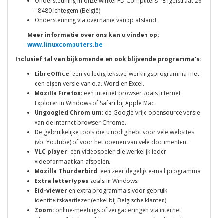
Ondersteuning in onze winkel FD-Computers - Engelstraat 26
- 8480 Ichtegem (België)
Ondersteuning via overname vanop afstand.
Meer informatie over ons kan u vinden op:
www.linuxcomputers.be
Inclusief tal van bijkomende en ook blijvende programma's:
LibreOffice
: een volledig tekstverwerkingsprogramma met
een eigen versie van o.a. Word en Excel.
Mozilla Firefox
: een internet browser zoals Internet
Explorer in Windows of Safari bij Apple Mac.
Ungoogled Chromium
: de Google vrije opensource versie
van de internet browser Chrome.
De gebruikelijke tools die u nodig hebt voor vele websites
(vb. Youtube) of voor het openen van vele documenten.
VLC player
: een videospeler die werkelijk ieder
videoformaat kan afspelen.
Mozilla Thunderbird
: een zeer degelijk e-mail programma.
Extra lettertypes
zoals in Windows
Eid-viewer
en extra programma's voor gebruik
identiteitskaartlezer (enkel bij Belgische klanten)
Zoom:
online-meetings of vergaderingen via internet