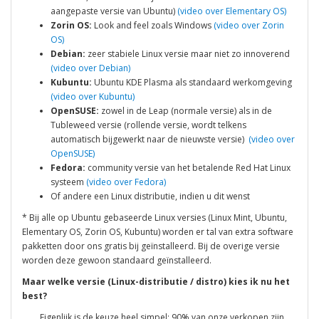
aangepaste versie van Ubuntu)
(video over Elementary OS)
Zorin OS:
Look and feel zoals Windows
(video over Zorin
OS)
Debian:
zeer stabiele Linux versie maar niet zo innoverend
(video over Debian)
Kubuntu:
Ubuntu KDE Plasma als standaard werkomgeving
(video over Kubuntu)
OpenSUSE:
zowel in de Leap (normale versie) als in de
Tubleweed versie (rollende versie, wordt telkens
automatisch bijgewerkt naar de nieuwste versie)
(video over
OpenSUSE)
Fedora:
community versie van het betalende Red Hat Linux
systeem
(video over Fedora)
Of andere een Linux distributie, indien u dit wenst
* Bij alle op Ubuntu gebaseerde Linux versies (Linux Mint, Ubuntu,
Elementary OS, Zorin OS, Kubuntu) worden er tal van extra software
pakketten door ons gratis bij geïnstalleerd. Bij de overige versie
worden deze gewoon standaard geïnstalleerd.
Maar welke versie (Linux-distributie / distro) kies ik nu het
best?
Eigenlijk is de keuze heel simpel: 90% van onze verkopen zijn