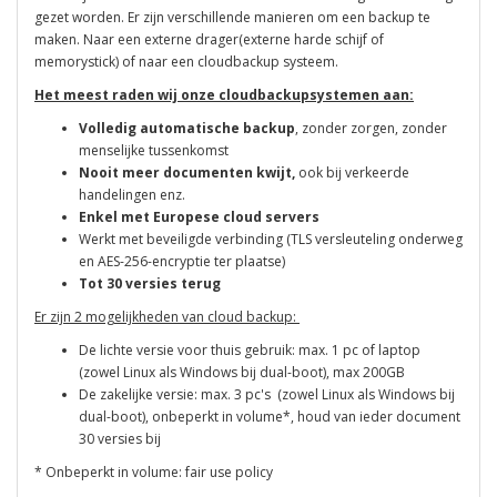
gezet worden. Er zijn verschillende manieren om een backup te
maken. Naar een externe drager(externe harde schijf of
memorystick) of naar een cloudbackup systeem.
Het meest raden wij onze cloudbackupsystemen aan:
Volledig automatische backup
, zonder zorgen, zonder
menselijke tussenkomst
Nooit meer documenten kwijt,
ook bij verkeerde
handelingen enz.
Enkel met Europese cloud servers
Werkt met beveiligde verbinding (TLS versleuteling onderweg
en
AES-256-encryptie ter plaatse)
Tot 30 versies terug
Er zijn 2 mogelijkheden van cloud backup:
De lichte versie voor thuis gebruik: max. 1 pc of laptop
(zowel Linux als Windows bij dual-boot), max 200GB
De zakelijke versie: max. 3 pc's (zowel Linux als Windows bij
dual-boot), onbeperkt in volume*, houd van ieder document
30 versies bij
* Onbeperkt in volume: fair use policy