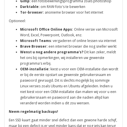
Gimp:
een fotobewerkingsprogramma zoals photoshop
Darktable:
om RAW-foto's te bewerken
Tor-browser:
anonieme browser voor het internet
Optioneel:
Microsoft Office Online Apps:
Online versie van Microsoft
Word, Excel, Powerpoint, Outlook, enz.
Microsoft Teams
: vergaderen of online lessen via internet
Brave Browser:
een internet browser die nog sneller werkt
Wenst u nog andere programma's?
Dit kan zeker, meldt
het ons bij opmerkingen, wij installeren uw gewenste
programma's erbij.
OEM-installatie:
kiest u voor een OEM-installatie dan wordt
er bij de eerste opstart uw gewenste gebruikersnaam en
paswoord gevraagd. Dit is slechts mogelijk bij sommige
Linux versies zoals Ubuntu en Ubuntu afgeleiden. Indien u
niet kiest voor een OEM-installatie dan maken wij voor u een
gebruikersnaam en paswoord aan die nadien altijd kan
veranderd worden indien u dit zou wensen.
Neem regelmatig backups!
Een SSD kaart gaat minder snel defect dan een gewone harde schijf,
maar bij een defect is er veel minder kans dat er nog iets kan terug