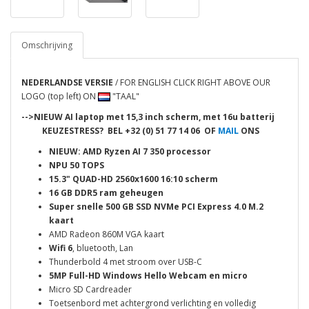
Omschrijving
NEDERLANDSE VERSIE
/ FOR ENGLISH CLICK RIGHT ABOVE OUR
LOGO (top left) ON
"TAAL"
-->NIEUW AI laptop met 15,3 inch scherm, met 16u batterij
KEUZESTRESS? BEL
+32 (0) 51 77 14 06 OF
MAIL
ONS
NIEUW: AMD Ryzen AI 7 350 processor
NPU 50 TOPS
15.3"
QUAD-HD 2560x1600 16:10 scherm
16 GB DDR5 ram geheugen
Super snelle 500 GB SSD NVMe
PCI Express 4.0
M.2
kaart
AMD Radeon 860M VGA kaart
Wifi 6
, bluetooth, Lan
Thunderbold 4 met stroom over USB-C
5MP Full-HD Windows Hello Webcam en micro
Micro SD Cardreader
Toetsenbord met achtergrond verlichting en volledig