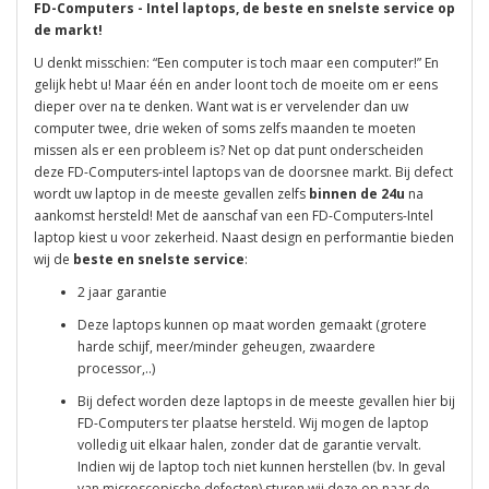
FD-Computers - Intel laptops, de beste en snelste service op
de markt!
U denkt misschien: “Een computer is toch maar een computer!” En
gelijk hebt u! Maar één en ander loont toch de moeite om er eens
dieper over na te denken. Want wat is er vervelender dan uw
computer twee, drie weken of soms zelfs maanden te moeten
missen als er een probleem is? Net op dat punt onderscheiden
deze FD-Computers-intel laptops van de doorsnee markt. Bij defect
wordt uw laptop in de meeste gevallen zelfs
binnen de 24u
na
aankomst hersteld! Met de aanschaf van een FD-Computers-Intel
laptop kiest u voor zekerheid. Naast design en performantie bieden
wij de
beste en snelste service
:
2 jaar garantie
Deze laptops kunnen op maat worden gemaakt (grotere
harde schijf, meer/minder geheugen, zwaardere
processor,..)
Bij defect worden deze laptops in de meeste gevallen hier bij
FD-Computers ter plaatse hersteld. Wij mogen de laptop
volledig uit elkaar halen, zonder dat de garantie vervalt.
Indien wij de laptop toch niet kunnen herstellen (bv. In geval
van microscopische defecten) sturen wij deze op naar de