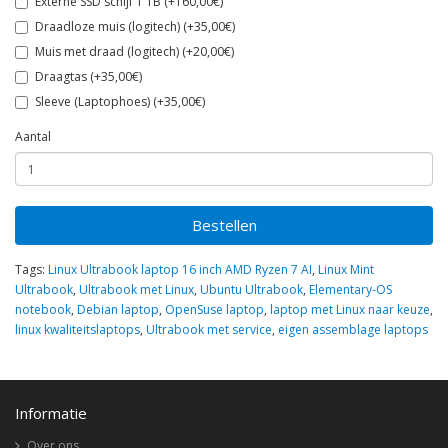
Externe SSD schijf 1 TB (+160,00€)
Draadloze muis (logitech) (+35,00€)
Muis met draad (logitech) (+20,00€)
Draagtas (+35,00€)
Sleeve (Laptophoes) (+35,00€)
Aantal
Bestellen
Tags:
Linux Ultrabook laptop 16 inch AMD Ryzen 7 AI
,
Linux Mint
Ultrabook
,
Ultrabook met Linux
,
Ubuntu Ultrabook
,
Elementary-OS
notebook
,
Debian laptop
,
OpenSuse laptop
,
laptop met Linux naar keuze
,
linux kwaliteitslaptops
,
Ultrabook met service
,
eigen assemblage laptops
Informatie
Over ons