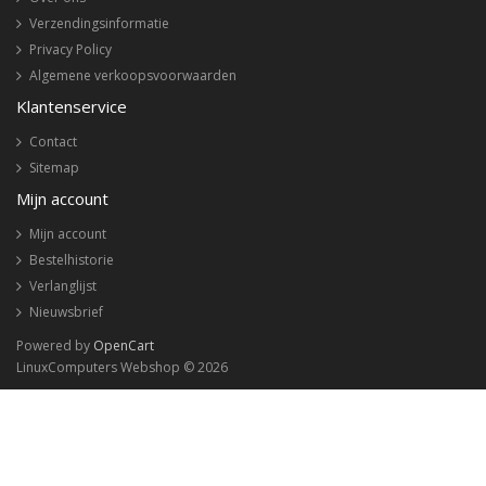
Verzendingsinformatie
Privacy Policy
Algemene verkoopsvoorwaarden
Klantenservice
Contact
Sitemap
Mijn account
Mijn account
Bestelhistorie
Verlanglijst
Nieuwsbrief
Powered by
OpenCart
LinuxComputers Webshop © 2026