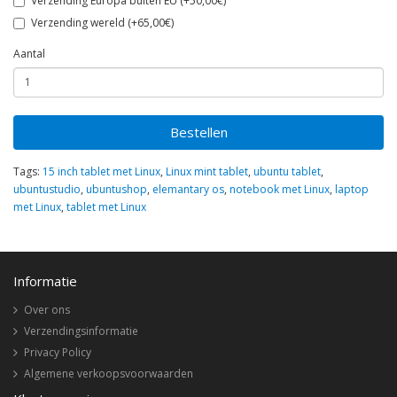
Verzending Europa buiten EU (+50,00€)
Verzending wereld (+65,00€)
Aantal
Bestellen
Tags:
15 inch tablet met Linux
,
Linux mint tablet
,
ubuntu tablet
,
ubuntustudio
,
ubuntushop
,
elemantary os
,
notebook met Linux
,
laptop
met Linux
,
tablet met Linux
Informatie
Over ons
Verzendingsinformatie
Privacy Policy
Algemene verkoopsvoorwaarden