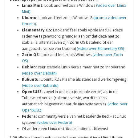
Linux Mint:
Look and feel zoals Windows
(video over Linux
Mint)
Ubuntu:
Look and feel zoals Windows 8
(promo video over
Ubuntu)
Elementary OS:
Look and feel zoals Apple MacOS (deze
raden we tegenwoordig minder aan omdat deze niet zo
stabiel is, alternatieven zijn Zorin OS betalend of een
aangepaste versie van Ubuntu)
(video over Elementary OS)
Zorin OS:
Look and feel zoals Windows
(video over Zorin
OS)
Debian:
zeer stabiele Linux versie maar niet zo innoverend
(video over Debian)
Kubuntu:
Ubuntu KDE Plasma als standaard werkomgeving
(video over Kubuntu)
OpenSUSE:
zowel in de Leap (normale versie) als in de
Tubleweed versie (rollende versie, wordt telkens
automatisch bijgewerkt naar de nieuwste versie)
(video over
OpenSUSE)
Fedora:
community versie van het betalende Red Hat Linux
systeem
(video over Fedora)
Of andere een Linux distributie, indien u dit wenst
* Bij alle op Ubuntu gebaseerde Linux versies (Linux Mint, Ubuntu,