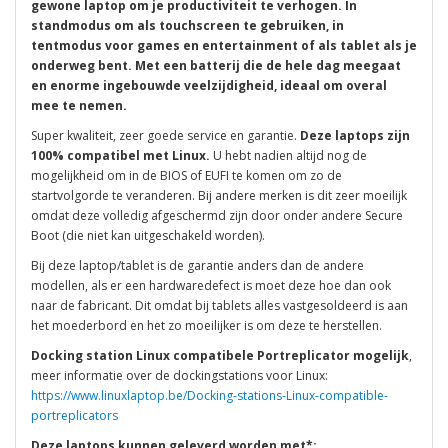
gewone laptop om je productiviteit te verhogen. In
standmodus om als touchscreen te gebruiken, in
tentmodus voor games en entertainment of als tablet als je
onderweg bent. Met een batterij die de hele dag meegaat
en enorme ingebouwde veelzijdigheid, ideaal om overal
mee te nemen.
Super kwaliteit, zeer goede service en garantie.
Deze laptops zijn
100% compatibel met Linux.
U hebt nadien altijd nog de
mogelijkheid om in de BIOS of EUFI te komen om zo de
startvolgorde te veranderen. Bij andere merken is dit zeer moeilijk
omdat deze volledig afgeschermd zijn door onder andere Secure
Boot (die niet kan uitgeschakeld worden).
Bij deze laptop/tablet is de garantie anders dan de andere
modellen, als er een hardwaredefect is moet deze hoe dan ook
naar de fabricant. Dit omdat bij tablets alles vastgesoldeerd is aan
het moederbord en het zo moeilijker is om deze te herstellen.
Docking station Linux compatibele Portreplicator mogelijk
,
meer informatie over de dockingstations voor Linux:
https://www.linuxlaptop.be/Docking-stations-Linux-compatible-
portreplicators
Deze laptops kunnen geleverd worden met*: