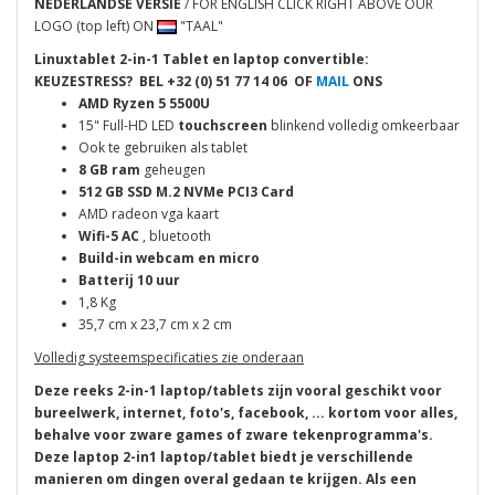
NEDERLANDSE VERSIE
/ FOR ENGLISH CLICK RIGHT ABOVE OUR
LOGO (top left) ON
"TAAL"
Linuxtablet 2-in-1 Tablet en laptop convertible:
KEUZESTRESS? BEL
+32 (0) 51 77 14 06 OF
MAIL
ONS
AMD Ryzen 5 5500U
15" Full-HD LED
touchscreen
blinkend volledig omkeerbaar
Ook te gebruiken als tablet
8 GB ram
geheugen
512 GB SSD M.2 NVMe PCI3 Card
AMD radeon vga kaart
Wifi-5 AC
, bluetooth
Build-in webcam en micro
Batterij 10 uur
1,8 Kg
35,7 cm x 23,7 cm x 2 cm
Volledig systeemspecificaties zie onderaan
Deze reeks 2-in-1 laptop/tablets zijn vooral geschikt voor
bureelwerk, internet, foto's, facebook, ... kortom voor alles,
behalve voor zware games of zware tekenprogramma's.
Deze laptop 2-in1 laptop/tablet biedt je verschillende
manieren om dingen overal gedaan te krijgen. Als een