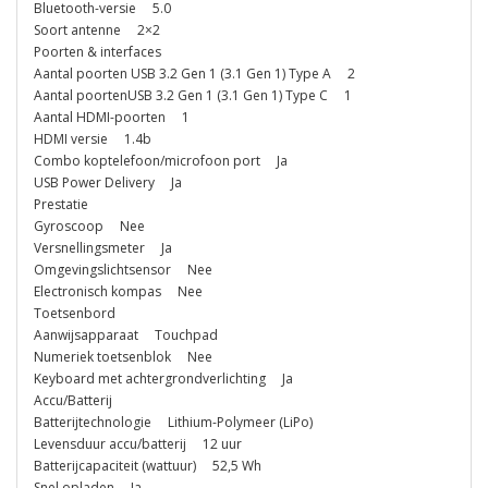
Bluetooth-versie 5.0
Soort antenne 2×2
Poorten & interfaces
Aantal poorten USB 3.2 Gen 1 (3.1 Gen 1) Type A 2
Aantal poortenUSB 3.2 Gen 1 (3.1 Gen 1) Type C 1
Aantal HDMI-poorten 1
HDMI versie 1.4b
Combo koptelefoon/microfoon port Ja
USB Power Delivery Ja
Prestatie
Gyroscoop Nee
Versnellingsmeter Ja
Omgevingslichtsensor Nee
Electronisch kompas Nee
Toetsenbord
Aanwijsapparaat Touchpad
Numeriek toetsenblok Nee
Keyboard met achtergrondverlichting Ja
Accu/Batterij
Batterijtechnologie Lithium-Polymeer (LiPo)
Levensduur accu/batterij 12 uur
Batterijcapaciteit (wattuur) 52,5 Wh
Snel opladen Ja