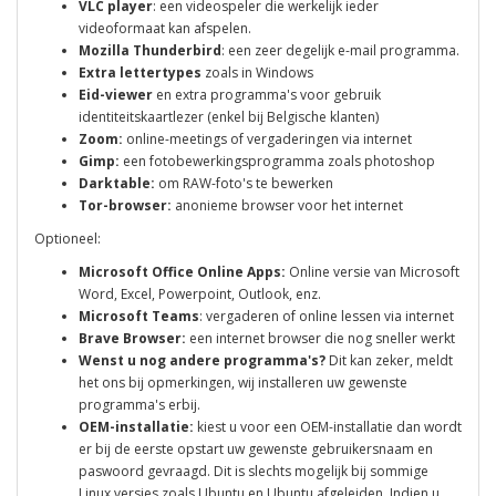
VLC player
: een videospeler die werkelijk ieder
videoformaat kan afspelen.
Mozilla Thunderbird
: een zeer degelijk e-mail programma.
Extra lettertypes
zoals in Windows
Eid-viewer
en extra programma's voor gebruik
identiteitskaartlezer (enkel bij Belgische klanten)
Zoom:
online-meetings of vergaderingen via internet
Gimp:
een fotobewerkingsprogramma zoals photoshop
Darktable:
om RAW-foto's te bewerken
Tor-browser:
anonieme browser voor het internet
Optioneel:
Microsoft Office Online Apps:
Online versie van Microsoft
Word, Excel, Powerpoint, Outlook, enz.
Microsoft Teams
: vergaderen of online lessen via internet
Brave Browser:
een internet browser die nog sneller werkt
Wenst u nog andere programma's?
Dit kan zeker, meldt
het ons bij opmerkingen, wij installeren uw gewenste
programma's erbij.
OEM-installatie:
kiest u voor een OEM-installatie dan wordt
er bij de eerste opstart uw gewenste gebruikersnaam en
paswoord gevraagd. Dit is slechts mogelijk bij sommige
Linux versies zoals Ubuntu en Ubuntu afgeleiden. Indien u