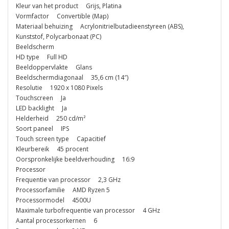
Kleur van het product Grijs, Platina
Vormfactor Convertible (Map)
Materiaal behuizing Acrylonitrielbutadieenstyreen (ABS),
Kunststof, Polycarbonaat (PC)
Beeldscherm
HD type Full HD
Beeldoppervlakte Glans
Beeldschermdiagonaal 35,6 cm (14″)
Resolutie 1920 x 1080 Pixels
Touchscreen Ja
LED backlight Ja
Helderheid 250 cd/m²
Soort paneel IPS
Touch screen type Capacitief
Kleurbereik 45 procent
Oorspronkelijke beeldverhouding 16:9
Processor
Frequentie van processor 2,3 GHz
Processorfamilie AMD Ryzen 5
Processormodel 4500U
Maximale turbofrequentie van processor 4 GHz
Aantal processorkernen 6