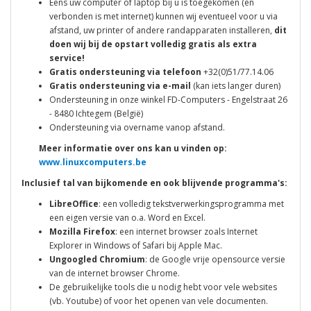
Eens uw computer of laptop bij u is toegekomen (en
verbonden is met internet) kunnen wij eventueel voor u via
afstand, uw printer of andere randapparaten installeren,
dit
doen wij bij de opstart volledig gratis als extra
service!
Gratis ondersteuning via telefoon
+32(0)51/77.14.06
Gratis ondersteuning via e-mail
(kan iets langer duren)
Ondersteuning in onze winkel FD-Computers - Engelstraat 26
- 8480 Ichtegem (België)
Ondersteuning via overname vanop afstand.
Meer informatie over ons kan u vinden op:
www.linuxcomputers.be
Inclusief tal van bijkomende en ook blijvende programma's:
LibreOffice
: een volledig tekstverwerkingsprogramma met
een eigen versie van o.a. Word en Excel.
Mozilla Firefox
: een internet browser zoals Internet
Explorer in Windows of Safari bij Apple Mac.
Ungoogled Chromium
: de Google vrije opensource versie
van de internet browser Chrome.
De gebruikelijke tools die u nodig hebt voor vele websites
(vb. Youtube) of voor het openen van vele documenten.