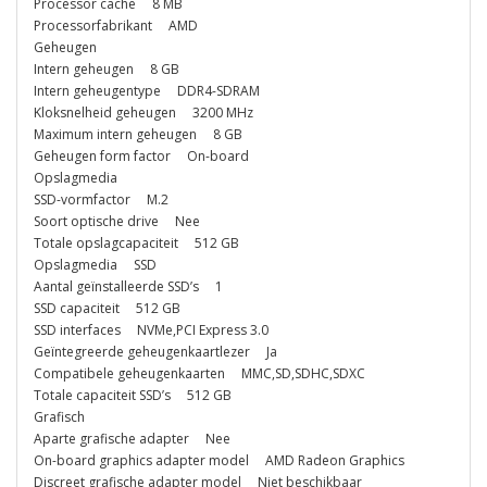
Processor cache 8 MB
Processorfabrikant AMD
Geheugen
Intern geheugen 8 GB
Intern geheugentype DDR4-SDRAM
Kloksnelheid geheugen 3200 MHz
Maximum intern geheugen 8 GB
Geheugen form factor On-board
Opslagmedia
SSD-vormfactor M.2
Soort optische drive Nee
Totale opslagcapaciteit 512 GB
Opslagmedia SSD
Aantal geïnstalleerde SSD’s 1
SSD capaciteit 512 GB
SSD interfaces NVMe,PCI Express 3.0
Geïntegreerde geheugenkaartlezer Ja
Compatibele geheugenkaarten MMC,SD,SDHC,SDXC
Totale capaciteit SSD’s 512 GB
Grafisch
Aparte grafische adapter Nee
On-board graphics adapter model AMD Radeon Graphics
Discreet grafische adapter model Niet beschikbaar