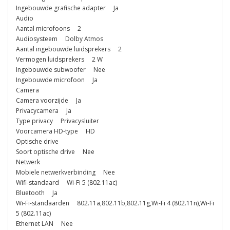
Ingebouwde grafische adapter Ja
Audio
Aantal microfoons 2
Audiosysteem Dolby Atmos
Aantal ingebouwde luidsprekers 2
Vermogen luidsprekers 2 W
Ingebouwde subwoofer Nee
Ingebouwde microfoon Ja
Camera
Camera voorzijde Ja
Privacycamera Ja
Type privacy Privacysluiter
Voorcamera HD-type HD
Optische drive
Soort optische drive Nee
Netwerk
Mobiele netwerkverbinding Nee
Wifi-standaard Wi-Fi 5 (802.11ac)
Bluetooth Ja
Wi-Fi-standaarden 802.11a,802.11b,802.11g,Wi-Fi 4 (802.11n),Wi-Fi
5 (802.11ac)
Ethernet LAN Nee