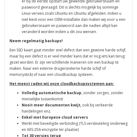
er bij de eerste opstart uw gewenste gebruikersnaam en
paswoord gevraagd. Dit is slechts mogelijk bij sommige
Linux versies zoals Ubuntu en Ubuntu afgeleiden. Indien u
niet kiest voor een OEM-installatie dan maken wij voor u een
gebruikersnaam en paswoord aan die nadien altijd kan
veranderd worden indien u dit zou wensen.
Neem regelmatig backups!
Een SSD kaart gaat minder snel defect dan een gewone harde schijf,
maar bij een defect is er veel minder kans dat er nog iets kan terug
gezet worden. Er zijn verschillende manieren om een backup te
maken. Naar een externe drager(externe harde schijf of
memorystick) of naar een cloudbackup systeem.
Het meest raden wij onze cloudbackupsystemen aan:
Volledig automatische backup
, zonder zorgen, zonder
menselijke tussenkomst
Nooit meer documenten kwijt,
ook bij verkeerde
handelingen enz.
Enkel met Europese cloud servers
Werkt met beveiligde verbinding (TLS versleuteling onderweg
en
AES-256-encryptie ter plaatse)
Tot 30 versies terug