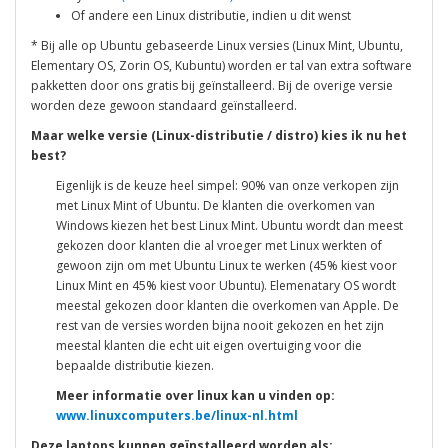
Of andere een Linux distributie, indien u dit wenst
* Bij alle op Ubuntu gebaseerde Linux versies (Linux Mint, Ubuntu,
Elementary OS, Zorin OS, Kubuntu) worden er tal van extra software
pakketten door ons gratis bij geïnstalleerd. Bij de overige versie
worden deze gewoon standaard geïnstalleerd.
Maar welke versie (Linux-distributie / distro) kies ik nu het
best?
Eigenlijk is de keuze heel simpel: 90% van onze verkopen zijn
met Linux Mint of Ubuntu. De klanten die overkomen van
Windows kiezen het best Linux Mint. Ubuntu wordt dan meest
gekozen door klanten die al vroeger met Linux werkten of
gewoon zijn om met Ubuntu Linux te werken (45% kiest voor
Linux Mint en 45% kiest voor Ubuntu). Elemenatary OS wordt
meestal gekozen door klanten die overkomen van Apple. De
rest van de versies worden bijna nooit gekozen en het zijn
meestal klanten die echt uit eigen overtuiging voor die
bepaalde distributie kiezen.
Meer informatie over linux kan u vinden op:
www.linuxcomputers.be/linux-nl.html
Deze laptops kunnen geïnstalleerd worden als: