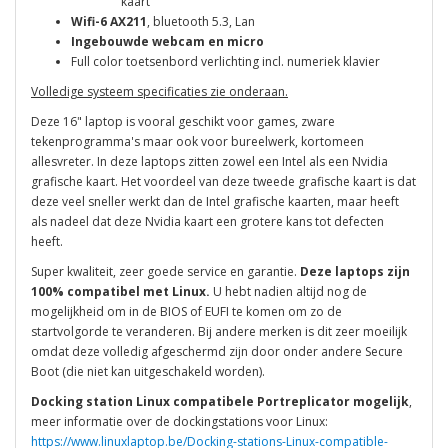
kaart
Wifi-6 AX211
, bluetooth 5.3, Lan
Ingebouwde webcam en micro
Full color toetsenbord verlichting incl. numeriek klavier
Volledige systeem specificaties zie onderaan.
Deze 16" laptop is vooral geschikt voor games, zware
tekenprogramma's maar ook voor bureelwerk, kortomeen
allesvreter. In deze laptops zitten zowel een Intel als een Nvidia
grafische kaart. Het voordeel van deze tweede grafische kaart is dat
deze veel sneller werkt dan de Intel grafische kaarten, maar heeft
als nadeel dat deze Nvidia kaart een grotere kans tot defecten
heeft.
Super kwaliteit, zeer goede service en garantie.
Deze laptops zijn
100% compatibel met Linux.
U hebt nadien altijd nog de
mogelijkheid om in de BIOS of EUFI te komen om zo de
startvolgorde te veranderen. Bij andere merken is dit zeer moeilijk
omdat deze volledig afgeschermd zijn door onder andere Secure
Boot (die niet kan uitgeschakeld worden).
Docking station Linux compatibele Portreplicator mogelijk
,
meer informatie over de dockingstations voor Linux:
https://www.linuxlaptop.be/Docking-stations-Linux-compatible-