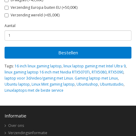
Verzending Europa buiten EU (+50,00€)
Verzending wereld (+65,00€)
Aantal
Bestellen
Tags:
16 inch linux gaming laptop
,
linux laptop gaming met Intel Ultra 9
,
linux gaming laptop 16 inch met Nvidia RTX5070Ti
,
RTX5080
,
RTX5090
,
laptop voor 3d/video/gaming met Linux. Gaming laptop met Linux
,
Ubuntu laptop
,
Linux Mint gaming laptop
,
Ubuntushop
,
Ubuntustudio
,
Linuxlaptops met de beste service
Informatie
Over ons
Verzendingsinformatie