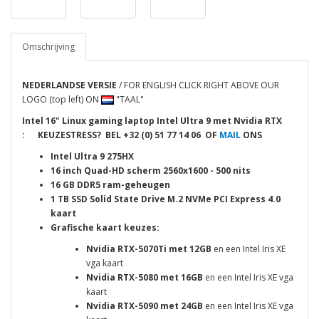
Omschrijving
NEDERLANDSE VERSIE
/ FOR ENGLISH CLICK RIGHT ABOVE OUR
LOGO (top left) ON
"TAAL"
Intel 16" Linux gaming laptop Intel Ultra 9 met Nvidia RTX
:
KEUZESTRESS? BEL
+32 (0) 51 77 14 06 OF
MAIL
ONS
Intel Ultra 9 275HX
16 inch Quad-HD scherm 2560x1600 - 500 nits
16 GB DDR5 ram-geheugen
1 TB SSD Solid State Drive M.2 NVMe
PCI Express 4.0
kaart
Grafische kaart keuzes:
Nvidia RTX-5070Ti met 12GB
en een Intel Iris XE
vga kaart
Nvidia RTX-5080 met 16GB
en een Intel Iris XE vga
kaart
Nvidia RTX-5090 met 24GB
en een Intel Iris XE vga