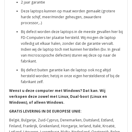
2 jaar garantie
Deze laptops kunnen op maat worden gemaakt (grotere
harde schijf, meer/minder geheugen, zwaardere
processor,..)
Bij defect worden deze laptops in de meeste gevallen hier bij
FD-Computers ter plaatse hersteld. Wij mogen de laptop
volledig uit elkaar halen, zonder dat de garantie vervalt.
Indien wij de laptop toch niet kunnen herstellen (bv. In geval
van microscopische defecten) sturen wij deze op naar de
fabrikant.
Bij defect buiten garantie kan de laptop ook nog altijd
hersteld worden; hetzij in onze eigen hersteldienst of bij de
fabrikant zelf.
Wenst u deze computer met Windows? Dat kan. Wij
verkopen deze zowel met Linux, Dual-boot (Linux en
Windows), of alleen Windows.
GRATIS LEVERING IN DE EUROPESE UNIE:
België, Bulgarije, Zuid-Cyprus, Denemarken, Duitsland, Estland,
Finland, Frankrijk, Griekenland, Hongarije, Ierland, Italië, Kroatië,
Letland, Litouwen, Luxemburg, Malta, Nederland, Oostenrijk, Polen,