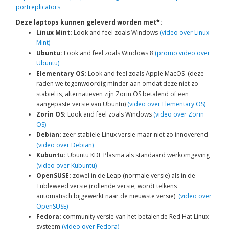
portreplicators
Deze laptops kunnen geleverd worden met*:
Linux Mint:
Look and feel zoals Windows
(video over Linux
Mint)
Ubuntu:
Look and feel zoals Windows 8
(promo video over
Ubuntu)
Elementary OS:
Look and feel zoals Apple MacOS (deze
raden we tegenwoordig minder aan omdat deze niet zo
stabiel is, alternatieven zijn Zorin OS betalend of een
aangepaste versie van Ubuntu)
(video over Elementary OS)
Zorin OS:
Look and feel zoals Windows
(video over Zorin
OS)
Debian:
zeer stabiele Linux versie maar niet zo innoverend
(video over Debian)
Kubuntu:
Ubuntu KDE Plasma als standaard werkomgeving
(video over Kubuntu)
OpenSUSE:
zowel in de Leap (normale versie) als in de
Tubleweed versie (rollende versie, wordt telkens
automatisch bijgewerkt naar de nieuwste versie)
(video over
OpenSUSE)
Fedora:
community versie van het betalende Red Hat Linux
systeem
(video over Fedora)