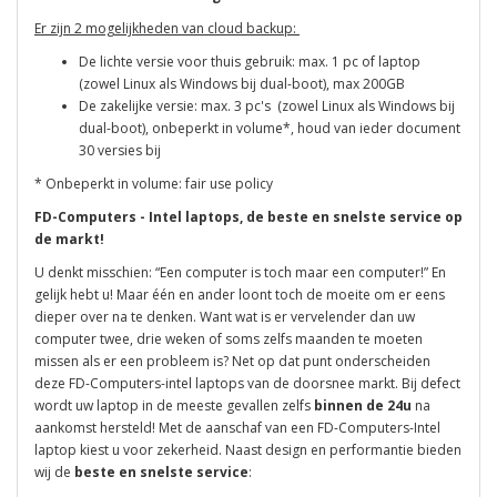
Er zijn 2 mogelijkheden van cloud backup:
De lichte versie voor thuis gebruik: max. 1 pc of laptop
(zowel Linux als Windows bij dual-boot), max 200GB
De zakelijke versie: max. 3 pc's (zowel Linux als Windows bij
dual-boot), onbeperkt in volume*, houd van ieder document
30 versies bij
* Onbeperkt in volume: fair use policy
FD-Computers - Intel laptops, de beste en snelste service op
de markt!
U denkt misschien: “Een computer is toch maar een computer!” En
gelijk hebt u! Maar één en ander loont toch de moeite om er eens
dieper over na te denken. Want wat is er vervelender dan uw
computer twee, drie weken of soms zelfs maanden te moeten
missen als er een probleem is? Net op dat punt onderscheiden
deze FD-Computers-intel laptops van de doorsnee markt. Bij defect
wordt uw laptop in de meeste gevallen zelfs
binnen de 24u
na
aankomst hersteld! Met de aanschaf van een FD-Computers-Intel
laptop kiest u voor zekerheid. Naast design en performantie bieden
wij de
beste en snelste service
: