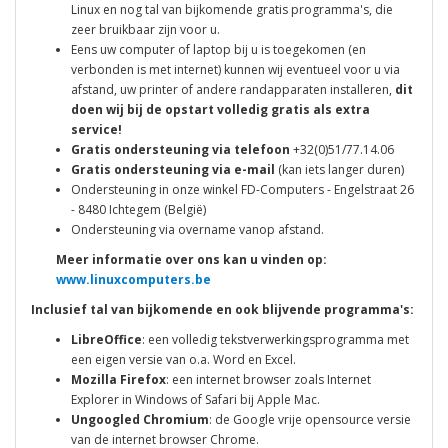
Linux en nog tal van bijkomende gratis programma's, die
zeer bruikbaar zijn voor u.
Eens uw computer of laptop bij u is toegekomen (en
verbonden is met internet) kunnen wij eventueel voor u via
afstand, uw printer of andere randapparaten installeren,
dit
doen wij bij de opstart volledig gratis als extra
service!
Gratis ondersteuning via telefoon
+32(0)51/77.14.06
Gratis ondersteuning via e-mail
(kan iets langer duren)
Ondersteuning in onze winkel FD-Computers - Engelstraat 26
- 8480 Ichtegem (België)
Ondersteuning via overname vanop afstand.
Meer informatie over ons kan u vinden op:
www.linuxcomputers.be
Inclusief tal van bijkomende en ook blijvende programma's:
LibreOffice
: een volledig tekstverwerkingsprogramma met
een eigen versie van o.a. Word en Excel.
Mozilla Firefox
: een internet browser zoals Internet
Explorer in Windows of Safari bij Apple Mac.
Ungoogled Chromium
: de Google vrije opensource versie
van de internet browser Chrome.