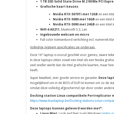
1 TB SSD Solid State Drive M.2 NVMe
PCI Expre
Grafische kaart keuzes:
Nvidia RTX-5070Ti met 12GB
en een Inte
Nvidia RTX-5080 met 16GB
en een Intel I
Nvidia RTX-5090 met 24GB
en een Intel I
Wifi-6 AX211
, bluetooth 5.3, Lan
Ingebouwde webcam en micro
Full color toetsenbord verlichting incl. numeriek kla
Volledige systeem specificaties zie onderaan.
Deze 16" laptop is vooral geschikt voor games, zware te
In deze laptops zitten zowel een Intel als een Nvidia grafi
veel sneller werkt dan de Intel grafische kaarten, maar hee
heeft.
Super kwaliteit, zeer goede service en garantie.
Deze lapt
mogelijkheid om in de BIOS of EUFI te komen om zo de star
omdat deze volledig afgeschermd zijn door onder andere 
Docking station Linux compatibele Portreplicator 
https://www.linuxlaptop.be/Docking-stations-Linux-compat
Deze laptops kunnen geleverd worden met*:
Linux Mint:
Look and feel zoals Windows
(video o