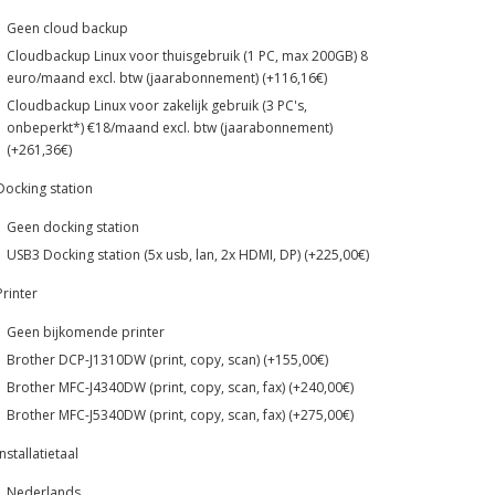
Geen cloud backup
Cloudbackup Linux voor thuisgebruik (1 PC, max 200GB) 8
euro/maand excl. btw (jaarabonnement) (+116,16€)
Cloudbackup Linux voor zakelijk gebruik (3 PC's,
onbeperkt*) €18/maand excl. btw (jaarabonnement)
(+261,36€)
Docking station
Geen docking station
USB3 Docking station (5x usb, lan, 2x HDMI, DP) (+225,00€)
Printer
Geen bijkomende printer
Brother DCP-J1310DW (print, copy, scan) (+155,00€)
Brother MFC-J4340DW (print, copy, scan, fax) (+240,00€)
Brother MFC-J5340DW (print, copy, scan, fax) (+275,00€)
Installatietaal
Nederlands