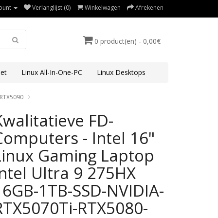
ount
Verlanglijst (0)
Winkelwagen
Afrekenen
0 product(en) - 0,00€
et
Linux All-In-One-PC
Linux Desktops
0-RTX5090
Kwalitatieve FD-
Computers - Intel 16"
Linux Gaming Laptop
Intel Ultra 9 275HX
16GB-1TB-SSD-NVIDIA-
RTX5070Ti-RTX5080-