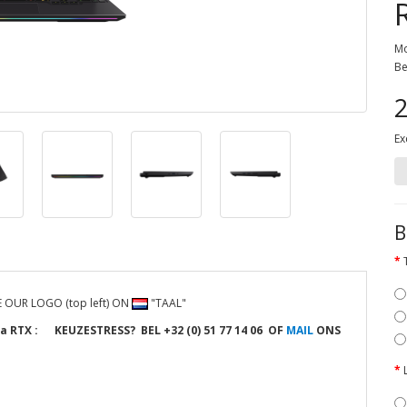
Mo
Be
2
Ex
B
 OUR LOGO (top left) ON
"TAAL"
ia RTX
:
KEUZESTRESS? BEL
+32 (0) 51 77 14 06 OF
MAIL
ONS