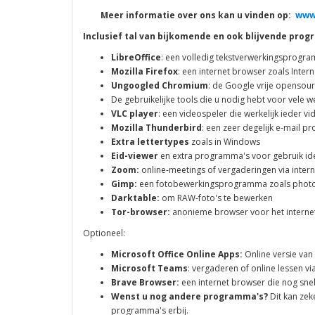
Meer informatie over ons kan u vinden op:
www
Inclusief tal van bijkomende en ook blijvende pro
LibreOffice
: een volledig tekstverwerkingsprogra
Mozilla Firefox
: een internet browser zoals Inter
Ungoogled Chromium
: de Google vrije opensou
De gebruikelijke tools die u nodig hebt voor vele 
VLC player
: een videospeler die werkelijk ieder v
Mozilla Thunderbird
: een zeer degelijk e-mail 
Extra lettertypes
zoals in Windows
Eid-viewer
en extra programma's voor gebruik ident
Zoom:
online-meetings of vergaderingen via intern
Gimp:
een fotobewerkingsprogramma zoals phot
Darktable:
om RAW-foto's te bewerken
Tor-browser:
anonieme browser voor het interne
Optioneel:
Microsoft Office Online Apps:
Online versie van
Microsoft Teams
: vergaderen of online lessen via
Brave Browser:
een internet browser die nog snel
Wenst u nog andere programma's?
Dit kan zek
programma's erbij.