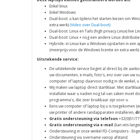
Enkel linux
Enkel Windows
Dual-boot: u kan tijdens het starten kiezen om Win
extra werk)
(Video over Dual-boot)
Dual-boot: Linux en Tails (high privacy Linux) live L
Dual-boot: Linux + nog een andere Linux distributie
Hybride: in Linux kan u Windows opstarten in een 
(meerprijs voor de Windows licentie en extra werk)
Uitstekende service:
De uitstekende service begint al direct bij de aank
uw documenten, e-mails, foto's, enz over van uw 
computer of laptop daarvoor nodig in de winkel, u
Wij maken uw laptop direct startklaar. Met startk
installatie waar u nadien nog tal van zaken moet doe
programma's, die zeer bruikbaar zijn voor u.
Eens uw computer of laptop bij u is toegekomen (en
uw printer of andere randapparaten installeren,
di
Gratis ondersteuning via telefoon
+32(0)51/77
Gratis ondersteuning via e-mail
(kan iets lange
Ondersteuning in onze winkel FD-Computers - Engels
Ondersteuning via overname vanop afstand.