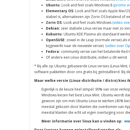
Ubuntu:
Look and feel zoals Windows 8
(promo vi
Elementary OS:
Look and feel zoals Apple MacO
stabiel is, alternatieven zijn Zorin OS betalend of
Zorin OS:
Look and feel zoals Windows
(video ove
Debian:
zeer stabiele Linux versie maar niet zo i
Kubuntu:
Ubuntu KDE Plasma als standaard wer
OpenSUSE:
zowel in de Leap (normale versie) als 
bijgewerkt naar de nieuwste versie)
(video over O
Fedora:
community versie van het betalende Red 
Of andere een Linux distributie, indien u dit wenst
* Bij alle op Ubuntu gebaseerde Linux versies (Linux Mint,
software pakketten door ons gratis bij geïnstalleerd. Bij
Maar welke versie (Linux-distributie / distro) kies i
Eigenlijk is de keuze heel simpel: 90% van onze verko
Windows kiezen het best Linux Mint. Ubuntu wordt da
gewoon zijn om met Ubuntu Linux te werken (45% kies
meestal gekozen door klanten die overkomen van Apple
meestal klanten die echt uit eigen overtuiging voor di
Meer informatie over linux kan u vinden op:
ww
Deze laptops kunnen geïnstalleerd worden als: