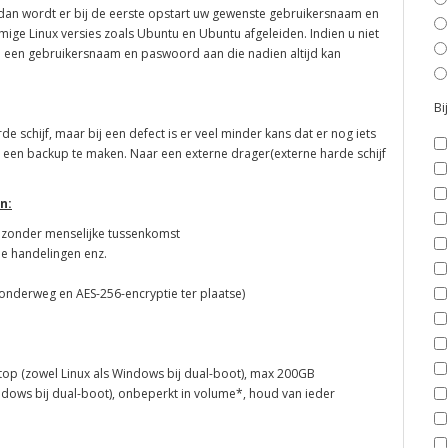
e dan wordt er bij de eerste opstart uw gewenste gebruikersnaam en
mige Linux versies zoals Ubuntu en Ubuntu afgeleiden. Indien u niet
 u een gebruikersnaam en paswoord aan die nadien altijd kan
Bi
 schijf, maar bij een defect is er veel minder kans dat er nog iets
m een backup te maken. Naar een externe drager(externe harde schijf
n:
, zonder menselijke tussenkomst
de handelingen enz.
g onderweg en
AES-256-encryptie ter plaatse)
aptop (zowel Linux als Windows bij dual-boot), max 200GB
indows bij dual-boot), onbeperkt in volume*, houd van ieder