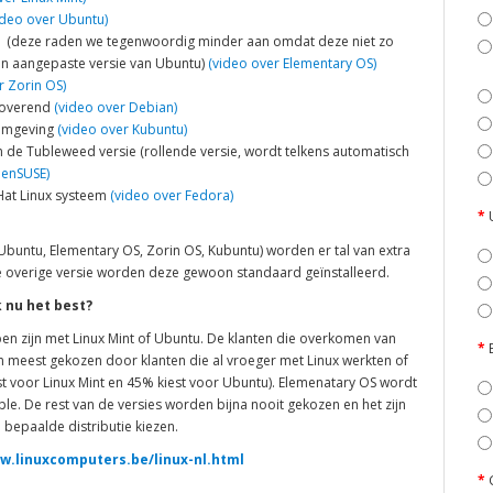
deo over Ubuntu)
S (deze raden we tegenwoordig minder aan omdat deze niet zo
 een aangepaste versie van Ubuntu)
(video over Elementary OS)
r Zorin OS)
nnoverend
(video over Debian)
komgeving
(video over Kubuntu)
in de Tubleweed versie (rollende versie, wordt telkens automatisch
penSUSE)
Hat Linux systeem
(video over Fedora)
 Ubuntu, Elementary OS, Zorin OS, Kubuntu) worden er tal van extra
 de overige versie worden deze gewoon standaard geïnstalleerd.
k nu het best?
pen zijn met Linux Mint of Ubuntu. De klanten die overkomen van
n meest gekozen door klanten die al vroeger met Linux werkten of
t voor Linux Mint en 45% kiest voor Ubuntu). Elemenatary OS wordt
. De rest van de versies worden bijna nooit gekozen en het zijn
e bepaalde distributie kiezen.
w.linuxcomputers.be/linux-nl.html