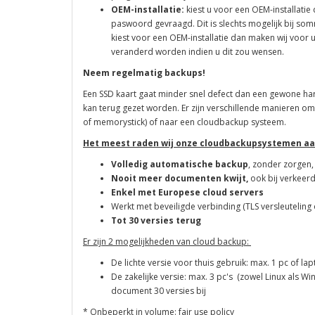
OEM-installatie:
kiest u voor een OEM-installati
paswoord gevraagd. Dit is slechts mogelijk bij som
kiest voor een OEM-installatie dan maken wij voor
veranderd worden indien u dit zou wensen.
Neem regelmatig backups!
Een SSD kaart gaat minder snel defect dan een gewone harde
kan terug gezet worden. Er zijn verschillende manieren o
of memorystick) of naar een cloudbackup systeem.
Het meest raden wij onze cloudbackupsystemen aa
Volledig automatische backup
, zonder zorgen
Nooit meer documenten kwijt,
ook bij verkeer
Enkel met Europese cloud servers
Werkt met beveiligde verbinding (TLS versleutelin
Tot 30 versies terug
Er zijn 2 mogelijkheden van cloud backup:
De lichte versie voor thuis gebruik: max. 1 pc of l
De zakelijke versie: max. 3 pc's (zowel Linux als W
document 30 versies bij
* Onbeperkt in volume: fair use policy