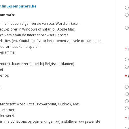
.linuxcomputers.be
gramma's:
mma met een eigen versie van o.a. Word en Excel.
net Explorer in Windows of Safari bij Apple Mac.
rce versie van de internet browser Chrome.
websites (vb. Youtube) of voor het openen van vele documenten.
ideoformaat kan afspelen.
programma.
iteitskaartlezer (enkel bij Belgische klanten)
et
oshop
t
 Microsoft Word, Excel, Powerpoint, Outlook, enz.
 internet
ler werkt
er, meldt het ons bij opmerkingen, wij installeren uw gewenste