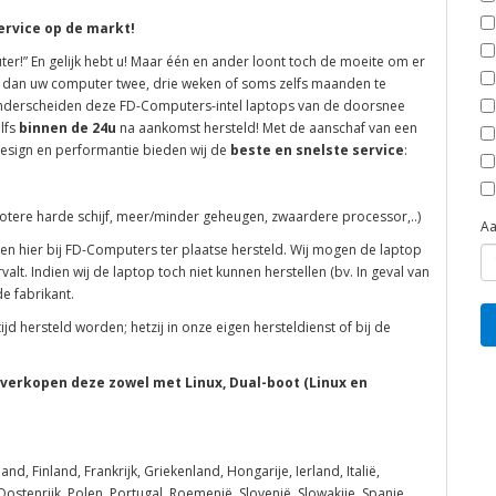
ervice op de markt!
er!” En gelijk hebt u! Maar één en ander loont toch de moeite om er
er dan uw computer twee, drie weken of soms zelfs maanden te
onderscheiden deze FD-Computers-intel laptops van de doorsnee
lfs
binnen de 24u
na aankomst hersteld! Met de aanschaf van een
design en performantie bieden wij de
beste en snelste service
:
ere harde schijf, meer/minder geheugen, zwaardere processor,..)
Aa
en hier bij FD-Computers ter plaatse hersteld. Wij mogen de laptop
valt. Indien wij de laptop toch niet kunnen herstellen (bv. In geval van
e fabrikant.
ijd hersteld worden; hetzij in onze eigen hersteldienst of bij de
verkopen deze zowel met Linux, Dual-boot (Linux en
nd, Finland, Frankrijk, Griekenland, Hongarije, Ierland, Italië,
ostenrijk, Polen, Portugal, Roemenië, Slovenië, Slowakije, Spanje,