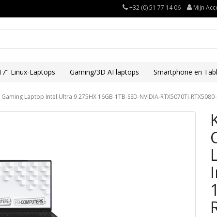
+32 (0) 51 77 14 06
Mijn Acc
17" Linux-Laptops
Gaming/3D AI laptops
Smartphone en Tabl
nux Gaming Laptop Intel Ultra 9 275HX 16GB-1TB-SSD-NVIDIA-RTX5070Ti-RTX508