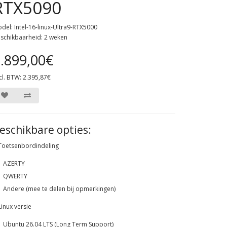
RTX5090
del: Intel-16-linux-Ultra9-RTX5000
schikbaarheid: 2 weken
.899,00€
cl. BTW: 2.395,87€
eschikbare opties:
Toetsenbordindeling
AZERTY
QWERTY
Andere (mee te delen bij opmerkingen)
Linux versie
Ubuntu 26.04 LTS (Long Term Support)