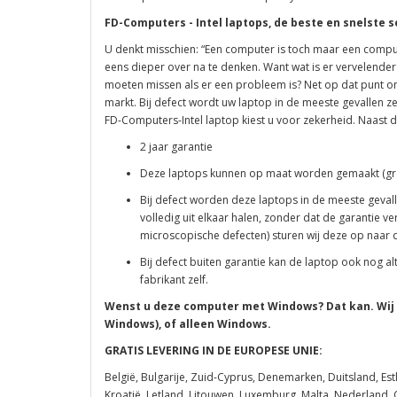
FD-Computers - Intel laptops, de beste en snelste s
U denkt misschien: “Een computer is toch maar een comput
eens dieper over na te denken. Want wat is er vervelend
moeten missen als er een probleem is? Net op dat punt 
markt. Bij defect wordt uw laptop in de meeste gevallen ze
FD-Computers-Intel laptop kiest u voor zekerheid. Naast 
2 jaar garantie
Deze laptops kunnen op maat worden gemaakt (grot
Bij defect worden deze laptops in de meeste gevall
volledig uit elkaar halen, zonder dat de garantie ver
microscopische defecten) sturen wij deze op naar d
Bij defect buiten garantie kan de laptop ook nog alt
fabrikant zelf.
Wenst u deze computer met Windows? Dat kan. Wij 
Windows), of alleen Windows.
GRATIS LEVERING IN DE EUROPESE UNIE:
België, Bulgarije, Zuid-Cyprus, Denemarken, Duitsland, Estla
Kroatië, Letland, Litouwen, Luxemburg, Malta, Nederland, O