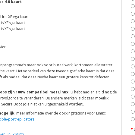
ss 4.0
kaart
l Iris XE vga kaart
ris XE vga kaart
ris XE vga kaart
vier
kenprogramma's maar ook voor bureelwerk, kortomeen allesvreter.
sche kaart. Het voordeel van deze tweede grafische kaart is dat deze
ft als nadeel dat deze Nvidia kaart een grotere kans tot defecten
ops zijn 100% compatibel met Linux.
U hebt nadien altijd nog de
tvolgorde te veranderen. Bij andere merken is dit zeer moeilijk
Secure Boot (die niet kan uitgeschakeld worden).
mogelijk
, meer informatie over de dockingstations voor Linux:
ible-portreplicators
ver Linux Mint)