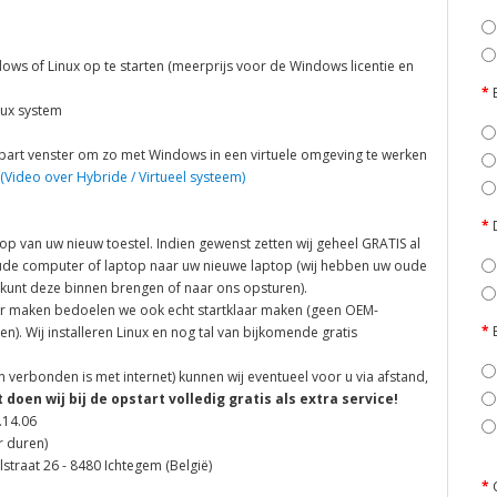
dows of Linux op te starten (meerprijs voor de Windows licentie en
inux system
apart venster om zo met Windows in een virtuele omgeving te werken
(Video over Hybride / Virtueel systeem)
oop van uw nieuw toestel. Indien gewenst zetten wij geheel GRATIS al
oude computer of laptop naar uw nieuwe laptop (wij hebben uw oude
 kunt deze binnen brengen of naar ons opsturen).
laar maken bedoelen we ook echt startklaar maken (geen OEM-
n). Wij installeren Linux en nog tal van bijkomende gratis
 verbonden is met internet) kunnen wij eventueel voor u via afstand,
t doen wij bij de opstart volledig gratis als extra service!
.14.06
r duren)
traat 26 - 8480 Ichtegem (België)