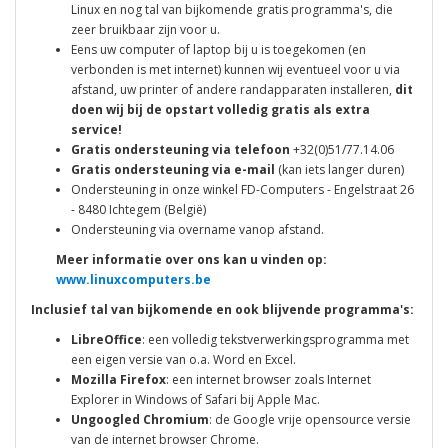
Linux en nog tal van bijkomende gratis programma's, die
zeer bruikbaar zijn voor u.
Eens uw computer of laptop bij u is toegekomen (en
verbonden is met internet) kunnen wij eventueel voor u via
afstand, uw printer of andere randapparaten installeren,
dit
doen wij bij de opstart volledig gratis als extra
service!
Gratis ondersteuning via telefoon
+32(0)51/77.14.06
Gratis ondersteuning via e-mail
(kan iets langer duren)
Ondersteuning in onze winkel FD-Computers - Engelstraat 26
- 8480 Ichtegem (België)
Ondersteuning via overname vanop afstand.
Meer informatie over ons kan u vinden op:
www.linuxcomputers.be
Inclusief tal van bijkomende en ook blijvende programma's:
LibreOffice
: een volledig tekstverwerkingsprogramma met
een eigen versie van o.a. Word en Excel.
Mozilla Firefox
: een internet browser zoals Internet
Explorer in Windows of Safari bij Apple Mac.
Ungoogled Chromium
: de Google vrije opensource versie
van de internet browser Chrome.