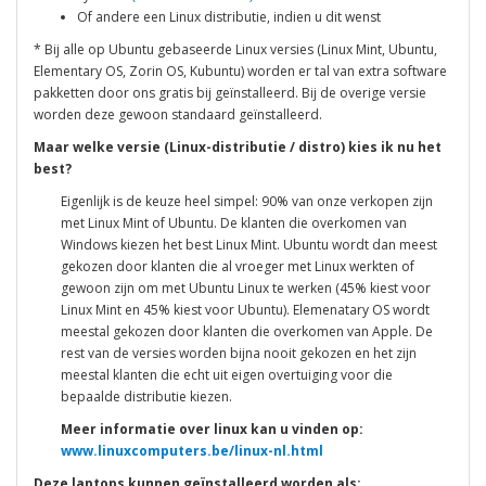
Of andere een Linux distributie, indien u dit wenst
* Bij alle op Ubuntu gebaseerde Linux versies (Linux Mint, Ubuntu,
Elementary OS, Zorin OS, Kubuntu) worden er tal van extra software
pakketten door ons gratis bij geïnstalleerd. Bij de overige versie
worden deze gewoon standaard geïnstalleerd.
Maar welke versie (Linux-distributie / distro) kies ik nu het
best?
Eigenlijk is de keuze heel simpel: 90% van onze verkopen zijn
met Linux Mint of Ubuntu. De klanten die overkomen van
Windows kiezen het best Linux Mint. Ubuntu wordt dan meest
gekozen door klanten die al vroeger met Linux werkten of
gewoon zijn om met Ubuntu Linux te werken (45% kiest voor
Linux Mint en 45% kiest voor Ubuntu). Elemenatary OS wordt
meestal gekozen door klanten die overkomen van Apple. De
rest van de versies worden bijna nooit gekozen en het zijn
meestal klanten die echt uit eigen overtuiging voor die
bepaalde distributie kiezen.
Meer informatie over linux kan u vinden op:
www.linuxcomputers.be/linux-nl.html
Deze laptops kunnen geïnstalleerd worden als: