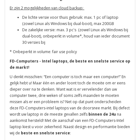
Er zijn 2 mogelijkheden van cloud backup:
De lichte versie voor thuis gebruik: max. 1 pc of laptop
(zowel Linux als Windows bij dual-boot), max 200GB
De zakelijke versie: max. 3 pc's (zowel Linux als Windows bij
dual-boot), onbeperkt in volume*, houd van ieder document
30 versies bij
* Onbeperkt in volume: fair use policy
FD-Computers - Intel laptops, de beste en snelste service op
de markt!
U denkt misschien: “Een computer is toch maar een computer!” En
gelijk hebt u! Maar één en ander loont toch de moeite om er eens
dieper over na te denken. Want wat is er vervelender dan uw
computer twee, drie weken of soms zelfs maanden te moeten
missen als er een probleem is? Net op dat punt onderscheiden
deze FD-Computers-intel laptops van de doorsnee markt. Bij defect
wordt uw laptop in de meeste gevallen zelfs
binnen de 24u
na
aankomst hersteld! Met de aanschaf van een FD-Computers-Intel
laptop kiest u voor zekerheid. Naast design en performantie bieden
wij de
beste en snelste service
: