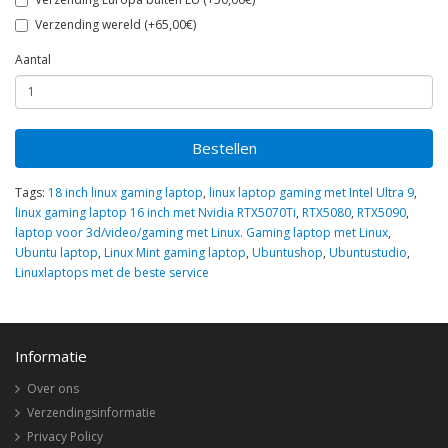
Verzending wereld (+65,00€)
Aantal
Bestellen
Tags:
18 inch linux gaming laptop
,
linux laptop gaming met Intel Ultra 9
,
linux gaming laptop 16 inch met Nvidia RTX5070Ti
,
RTX5080
,
RTX5090
,
laptop voor 3d/video/gaming met Linux. Gaming laptop met Linux
,
Ubuntu laptop
,
Linux Mint gaming laptop
,
Ubuntushop
,
Ubuntustudio
,
Linuxlaptops met de beste service
Informatie
Over ons
Verzendingsinformatie
Privacy Policy