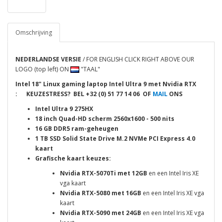
Omschrijving
NEDERLANDSE VERSIE
/ FOR ENGLISH CLICK RIGHT ABOVE OUR
LOGO (top left) ON
"TAAL"
Intel 18" Linux gaming laptop Intel Ultra 9 met Nvidia RTX
:
KEUZESTRESS? BEL
+32 (0) 51 77 14 06 OF
MAIL
ONS
Intel Ultra 9 275HX
18 inch Quad-HD scherm 2560x1600 - 500 nits
16 GB DDR5 ram-geheugen
1 TB SSD Solid State Drive M.2 NVMe
PCI Express 4.0
kaart
Grafische kaart keuzes:
Nvidia RTX-5070Ti met 12GB
en een Intel Iris XE
vga kaart
Nvidia RTX-5080 met 16GB
en een Intel Iris XE vga
kaart
Nvidia RTX-5090 met 24GB
en een Intel Iris XE vga