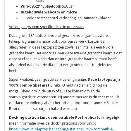
kaart
Wifi-6 AX211
, bluetooth 5.3, Lan
Ingebouwde webcam en micro
Full color toetsenbord verlichting incl. numeriek klavier
Volledige systeem specificaties zie onderaan.
Deze grote 18" laptop is vooral geschikt voor games, zware
tekenprogramma's maar ook voor bureelwerk, kortomeen
allesvreter. In deze laptops zitten zowel een Intel als een Nvidia
grafische kaart. Het voordeel van deze tweede grafische kaart is dat
deze veel sneller werkt dan de Intel grafische kaarten, maar heeft
als nadeel dat deze Nvidia kaart een grotere kans tot defecten
heeft.
Super kwaliteit, zeer goede service en garantie.
Deze laptops zijn
100% compatibel met Linux.
U hebt nadien altijd nog de
mogelijkheid om in de BIOS of EUFI te komen om zo de
startvolgorde te veranderen. Bij andere merken is dit zeer moeilijk
omdat deze volledig afgeschermd zijn door onder andere Secure
Boot (die niet kan uitgeschakeld worden).
Docking station Linux compatibele Portreplicator mogelijk
,
meer informatie over de dockingstations voor Linux:
https://www.linuxlaptop.be/Docking-stations-Linux-compatible-