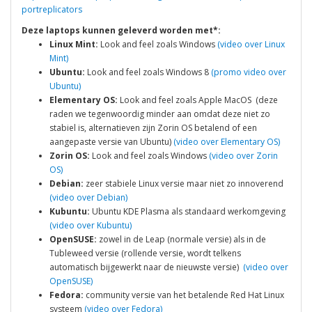
portreplicators
Deze laptops kunnen geleverd worden met*:
Linux Mint:
Look and feel zoals Windows
(video over Linux
Mint)
Ubuntu:
Look and feel zoals Windows 8
(promo video over
Ubuntu)
Elementary OS:
Look and feel zoals Apple MacOS (deze
raden we tegenwoordig minder aan omdat deze niet zo
stabiel is, alternatieven zijn Zorin OS betalend of een
aangepaste versie van Ubuntu)
(video over Elementary OS)
Zorin OS:
Look and feel zoals Windows
(video over Zorin
OS)
Debian:
zeer stabiele Linux versie maar niet zo innoverend
(video over Debian)
Kubuntu:
Ubuntu KDE Plasma als standaard werkomgeving
(video over Kubuntu)
OpenSUSE:
zowel in de Leap (normale versie) als in de
Tubleweed versie (rollende versie, wordt telkens
automatisch bijgewerkt naar de nieuwste versie)
(video over
OpenSUSE)
Fedora:
community versie van het betalende Red Hat Linux
systeem
(video over Fedora)