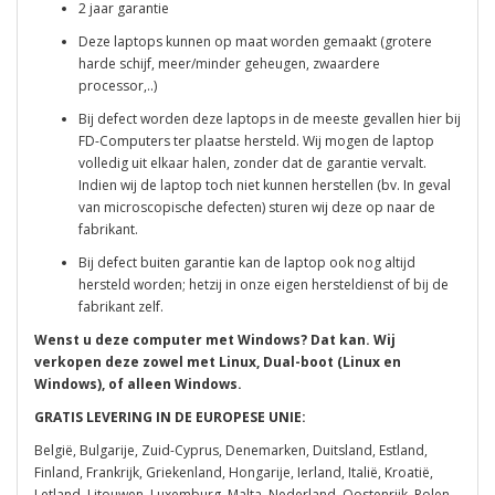
2 jaar garantie
Deze laptops kunnen op maat worden gemaakt (grotere
harde schijf, meer/minder geheugen, zwaardere
processor,..)
Bij defect worden deze laptops in de meeste gevallen hier bij
FD-Computers ter plaatse hersteld. Wij mogen de laptop
volledig uit elkaar halen, zonder dat de garantie vervalt.
Indien wij de laptop toch niet kunnen herstellen (bv. In geval
van microscopische defecten) sturen wij deze op naar de
fabrikant.
Bij defect buiten garantie kan de laptop ook nog altijd
hersteld worden; hetzij in onze eigen hersteldienst of bij de
fabrikant zelf.
Wenst u deze computer met Windows? Dat kan. Wij
verkopen deze zowel met Linux, Dual-boot (Linux en
Windows), of alleen Windows.
GRATIS LEVERING IN DE EUROPESE UNIE:
België, Bulgarije, Zuid-Cyprus, Denemarken, Duitsland, Estland,
Finland, Frankrijk, Griekenland, Hongarije, Ierland, Italië, Kroatië,
Letland, Litouwen, Luxemburg, Malta, Nederland, Oostenrijk, Polen,