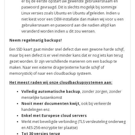
er bij de eerste opstart uw gewenste gebruikersnaam en
paswoord gevraagd. Dit is slechts mogelijk bij sommige
Linux versies zoals Ubuntu en Ubuntu afgeleiden. Indien u
niet kiest voor een OEM-installatie dan maken wij voor u een
gebruikersnaam en paswoord aan die nadien altijd kan
veranderd worden indien u dit zou wensen.
Neem regelmatig backups!
Een SSD kaart gaat minder snel defect dan een gewone harde schijf,
maar bij een defect is er veel minder kans dat er nog iets kan terug
gezet worden. Er zijn verschillende manieren om een backup te
maken. Naar een externe drager(externe harde schijf of
memorystick) of naar een cloudbackup systeem.
Het meest raden wij onze cloudbackupsystemen aan:
Volledig automatische backup
, zonder zorgen, zonder
menselijke tussenkomst
Nooit meer documenten kwijt,
ook bij verkeerde
handelingen enz.
Enkel met Europese cloud servers
Werkt met beveiligde verbinding (TLS versleuteling onderweg
en
AES-256-encryptie ter plaatse)
Tot 30 versies terug