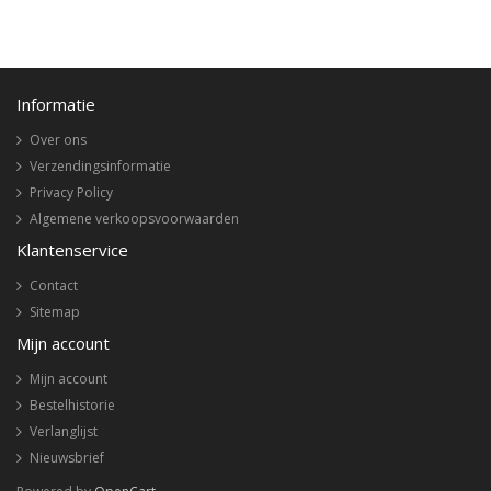
Informatie
Over ons
Verzendingsinformatie
Privacy Policy
Algemene verkoopsvoorwaarden
Klantenservice
Contact
Sitemap
Mijn account
Mijn account
Bestelhistorie
Verlanglijst
Nieuwsbrief