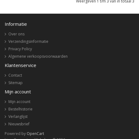
Weergeven 1 t/m 3 van in totaal 3
Informatie
Over ons
Verzendingsinformatie
Privacy Policy
Algemene verkoopsvoorwaarden
Klantenservice
Contact
Sitemap
Mijn account
Mijn account
Bestelhistorie
Verlanglijst
Nieuwsbrief
Powered by
OpenCart