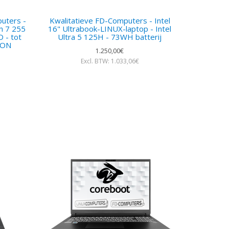
uters -
Kwalitatieve FD-Computers - Intel
n 7 255
16" Ultrabook-LINUX-laptop - Intel
 - tot
Ultra 5 125H - 73WH batterij
ION
1.250,00€
Excl. BTW: 1.033,06€