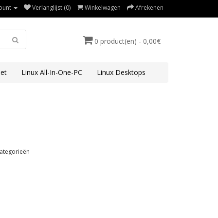
ount
Verlanglijst (0)
Winkelwagen
Afrekenen
0 product(en) - 0,00€
et
Linux All-In-One-PC
Linux Desktops
ategorieën