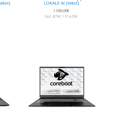
tekst)
LOKALE AI (tekst)
1.590,00€
Excl. BTW: 1.314,05€