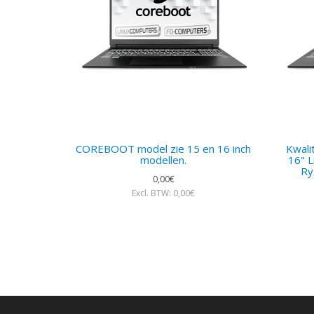
COREBOOT model zie 15 en 16 inch
Kwali
modellen.
16" L
Ry
0,00€
Excl. BTW: 0,00€