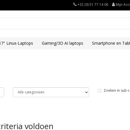
+32 (0) 51 77 14 06
Mijn Acc
17" Linux-Laptops
Gaming/3D AI laptops
Smartphone en Tabl
Zoeken in sub-c
riteria voldoen