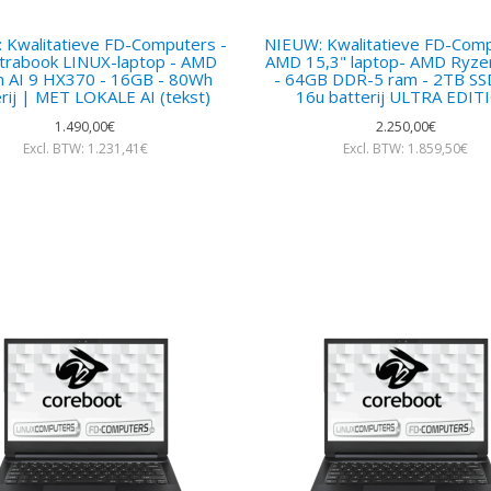
 Kwalitatieve FD-Computers -
NIEUW: Kwalitatieve FD-Comp
ltrabook LINUX-laptop - AMD
AMD 15,3" laptop- AMD Ryze
n AI 9 HX370 - 16GB - 80Wh
- 64GB DDR-5 ram - 2TB SSD
rij | MET LOKALE AI (tekst)
16u batterij ULTRA EDIT
1.490,00€
2.250,00€
Excl. BTW: 1.231,41€
Excl. BTW: 1.859,50€