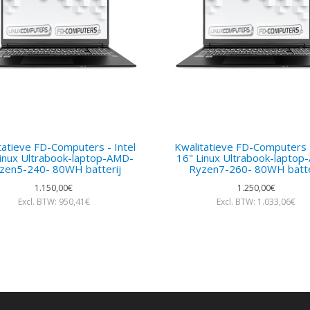
tatieve FD-Computers - Intel
Kwalitatieve FD-Computers -
inux Ultrabook-laptop-AMD-
16" Linux Ultrabook-lapto
zen5-240- 80WH batterij
Ryzen7-260- 80WH batte
1.150,00€
1.250,00€
Excl. BTW: 950,41€
Excl. BTW: 1.033,06€