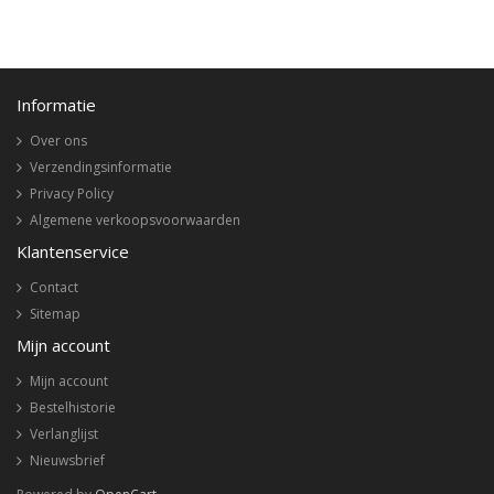
Informatie
Over ons
Verzendingsinformatie
Privacy Policy
Algemene verkoopsvoorwaarden
Klantenservice
Contact
Sitemap
Mijn account
Mijn account
Bestelhistorie
Verlanglijst
Nieuwsbrief