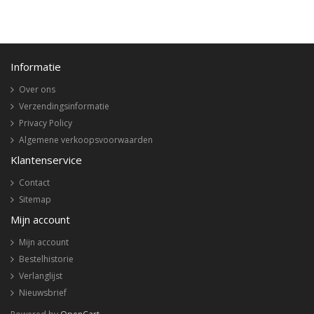
Informatie
Over ons
Verzendingsinformatie
Privacy Policy
Algemene verkoopsvoorwaarden
Klantenservice
Contact
Sitemap
Mijn account
Mijn account
Bestelhistorie
Verlanglijst
Nieuwsbrief