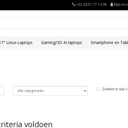
+32 (0) 51 77 14 06
Mijn Acc
17" Linux-Laptops
Gaming/3D AI laptops
Smartphone en Tabl
Zoeken in sub-c
riteria voldoen