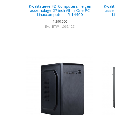
Kwalitatieve FD-Computers - eigen
Kwali
assemblage 27 inch All-In-One PC
assem
Linuxcomputer - i5-14400
L
1.290,00€
Excl. BTW: 1.066,12€