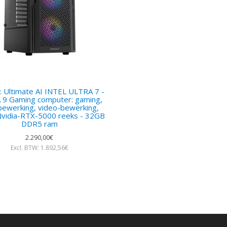
 Ultimate AI INTEL ULTRA 7 -
9 Gaming computer: gaming,
bewerking, video-bewerking,
Nvidia-RTX-5000 reeks - 32GB
DDR5 ram
2.290,00€
Excl. BTW: 1.892,56€