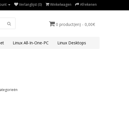
ount
Verlanglijst (0)
Winkelwagen
Afrekenen
0 product(en) - 0,00€
et
Linux All-In-One-PC
Linux Desktops
ategorieën