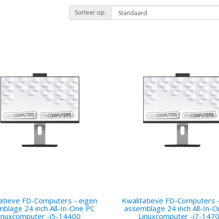
Sorteer op:
tatieve FD-Computers - eigen
Kwalitatieve FD-Computers -
blage 24 inch All-In-One PC
assemblage 24 inch All-In-
inuxcomputer -i5-14400
Linuxcomputer -i7-147