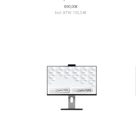
890,00€
Excl. BTW: 735,54€