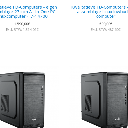
tatieve FD-Computers - eigen
Kwalitatieve FD-Computers -
blage 27 inch All-In-One PC
assemblage Linux lowbud
inuxcomputer - i7-14700
computer
1.590,00€
590,00€
Excl. BTW: 1.314,05€
Excl. BTW: 487,60€