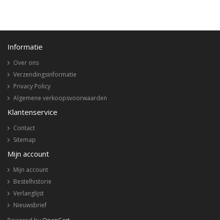
Informatie
Over ons
Verzendingsinformatie
Privacy Policy
Algemene verkoopsvoorwaarden
Klantenservice
Contact
Sitemap
Mijn account
Mijn account
Bestelhistorie
Verlanglijst
Nieuwsbrief