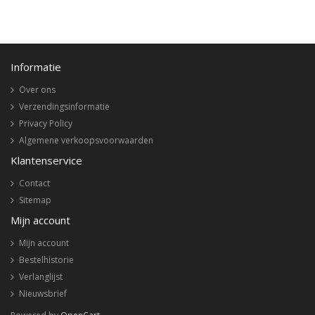
Informatie
Over ons
Verzendingsinformatie
Privacy Policy
Algemene verkoopsvoorwaarden
Klantenservice
Contact
Sitemap
Mijn account
Mijn account
Bestelhistorie
Verlanglijst
Nieuwsbrief