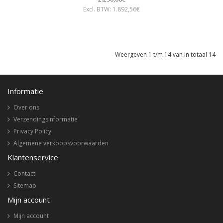
Excl. BTW: 1.892,56€
Weergeven 1 t/m 14 van in totaal 14
Informatie
Over ons
Verzendingsinformatie
Privacy Policy
Algemene verkoopsvoorwaarden
Klantenservice
Contact
Sitemap
Mijn account
Mijn account