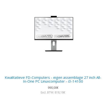
Kwalitatieve FD-Computers - eigen assemblage 27 inch All-
In-One PC Linuxcomputer - i3-14100
990,00€
Excl. BTW: 818,18€