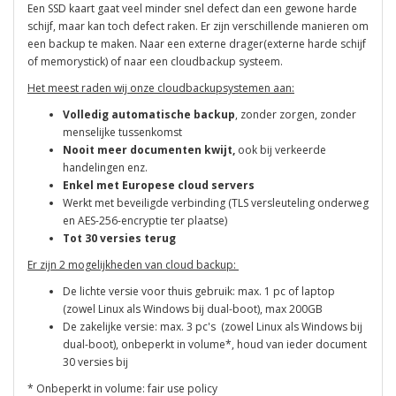
Een SSD kaart gaat veel minder snel defect dan een gewone harde
schijf, maar kan toch defect raken. Er zijn verschillende manieren om
een backup te maken. Naar een externe drager(externe harde schijf
of memorystick) of naar een cloudbackup systeem.
Het meest raden wij onze cloudbackupsystemen aan:
Volledig automatische backup
, zonder zorgen, zonder
menselijke tussenkomst
Nooit meer documenten kwijt,
ook bij verkeerde
handelingen enz.
Enkel met Europese cloud servers
Werkt met beveiligde verbinding (TLS versleuteling onderweg
en
AES-256-encryptie ter plaatse)
Tot 30 versies terug
Er zijn 2 mogelijkheden van cloud backup:
De lichte versie voor thuis gebruik: max. 1 pc of laptop
(zowel Linux als Windows bij dual-boot), max 200GB
De zakelijke versie: max. 3 pc's (zowel Linux als Windows bij
dual-boot), onbeperkt in volume*, houd van ieder document
30 versies bij
* Onbeperkt in volume: fair use policy