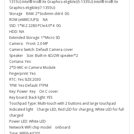
1315U) Intel® Iris® Xe Graphics eligible(i5-1335U) Intel® Iris® Xe
Graphics eligible(i7-1355U)
Storage RAM: 2*Sodimm ddr4 0G
ROM (eMMC/UFS): NA
SSD: 1*M.2 2280 PCIe4.0*4 0G
HDD: NA
Extended Storage: 1*Micro SD
Camera Front: 2.0 MP
Camera Switch: Default Camera cover
Speaker Size: Built-in 4Ω/2W speaker*2
Cortana: Yes
2*D-MIC in Camera Module
Fingerprint: Yes
RTC: Yes SIZE:2030
TPM: Yes Default: FTPM
Key: Power Key On C cover
Key board: Back light: YES
Touchpad Type: Multi-touch with 2 buttons and large touchpad
Indicated light Charge LED, Red LED for charging, White LED for full
charged
Power LED: White LED
Network WIFI chip model onboard
Type: WIFI6-AX201