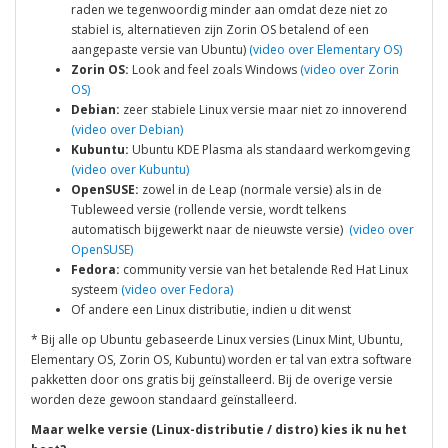
raden we tegenwoordig minder aan omdat deze niet zo
stabiel is, alternatieven zijn Zorin OS betalend of een
aangepaste versie van Ubuntu)
(video over Elementary OS)
Zorin OS:
Look and feel zoals Windows
(video over Zorin
OS)
Debian:
zeer stabiele Linux versie maar niet zo innoverend
(video over Debian)
Kubuntu:
Ubuntu KDE Plasma als standaard werkomgeving
(video over Kubuntu)
OpenSUSE:
zowel in de Leap (normale versie) als in de
Tubleweed versie (rollende versie, wordt telkens
automatisch bijgewerkt naar de nieuwste versie)
(video over
OpenSUSE)
Fedora:
community versie van het betalende Red Hat Linux
systeem
(video over Fedora)
Of andere een Linux distributie, indien u dit wenst
* Bij alle op Ubuntu gebaseerde Linux versies (Linux Mint, Ubuntu,
Elementary OS, Zorin OS, Kubuntu) worden er tal van extra software
pakketten door ons gratis bij geïnstalleerd. Bij de overige versie
worden deze gewoon standaard geïnstalleerd.
Maar welke versie (Linux-distributie / distro) kies ik nu het