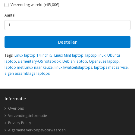
Verzending wereld (+65,00€)
Aantal
Bestellen
Tags:
Linux laptop 14 inch i5
,
Linux Mint laptop
,
laptop linux
,
Ubuntu
laptop
,
Elementary-OS notebook
,
Debian laptop
,
OpenSuse laptop
,
laptop met Linux naar keuze
,
linux kwaliteitslaptops
,
laptops met service
,
eigen assemblage laptops
Informatie
Over ons
Verzendingsinformatie
Privacy Policy
Algemene verkoopsvoorwaarden