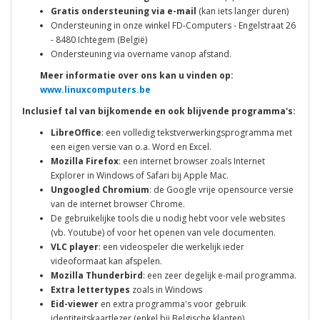
Gratis ondersteuning via e-mail
(kan iets langer duren)
Ondersteuning in onze winkel FD-Computers - Engelstraat 26
- 8480 Ichtegem (België)
Ondersteuning via overname vanop afstand.
Meer informatie over ons kan u vinden op:
www.linuxcomputers.be
Inclusief tal van bijkomende en ook blijvende programma's:
LibreOffice
: een volledig tekstverwerkingsprogramma met
een eigen versie van o.a. Word en Excel.
Mozilla Firefox
: een internet browser zoals Internet
Explorer in Windows of Safari bij Apple Mac.
Ungoogled Chromium
: de Google vrije opensource versie
van de internet browser Chrome.
De gebruikelijke tools die u nodig hebt voor vele websites
(vb. Youtube) of voor het openen van vele documenten.
VLC player
: een videospeler die werkelijk ieder
videoformaat kan afspelen.
Mozilla Thunderbird
: een zeer degelijk e-mail programma.
Extra lettertypes
zoals in Windows
Eid-viewer
en extra programma's voor gebruik
identiteitskaartlezer (enkel bij Belgische klanten)