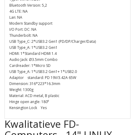
Bluetooth Version: 5,2
4G LTE: NA
Lan: NA
Modern Standby support
I/O Port: DC: NA
Thunderbolt: NA
USB Type_C: 2*USB3.2 Gen1 (PD/DP/Charger/Data)
USB Type_A: 1*USB3.2 Gen1
HDMI: 1*Standard HDMI 1.4
Audio Jack: Ø3.5mm Combo
Cardreader: 1*Micro SD
USB Type_A: 1*USB3.2 Gen1+ 1*USB2.0
Adaptor standard: PD 19V/3.42A 65W
Dimension: 316*223*16.3mm
Weight: 1300g
Material: ACD metal, B plastic
Hinge open angle: 180⁰
Kensington Lock Yes
Kwalitatieve FD-
Computers - 14" LINUX-