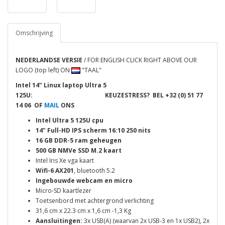
Omschrijving
NEDERLANDSE VERSIE
/ FOR ENGLISH CLICK RIGHT ABOVE OUR
LOGO (top left) ON
"TAAL"
Intel 14" Linux laptop Ultra 5
125U:
KEUZESTRESS? BEL
+32 (0) 51 77
14 06 OF
MAIL
ONS
Intel Ultra 5 125
U
cpu
14" Full-HD IPS scherm 16:10 250 nits
16 GB DDR-5 ram geheugen
500 GB NMVe
SSD
M.2 kaart
Intel Iris Xe vga kaart
Wifi-6 AX201
, bluetooth 5.2
Ingebouwde webcam en micro
Micro-SD kaartlezer
Toetsenbord met achtergrond verlichting
31,6 cm x 22.3 cm x 1,6 cm -1,3 Kg
Aansluitingen:
3x USB(A) (waarvan 2x USB-3 en 1x USB2), 2x