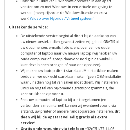
Hybride: in Linux kan u Windows opstarten in een apart
venster om zo met Windows in een virtuele omgeving te
werken (meerprijs voor de Windows licentie en extra
werk)
(Video over Hybride / Virtueel systeem)
Uitstekende service:
De uitstekende service begint al direct bij de aankoop van
uw nieuw toestel. Indien gewenst zetten wij geheel GRATIS al
uw documenten, e-mails, foto's, enz over van uw oude
computer of laptop naar uw nieuwe laptop (wij hebben uw
oude computer of laptop daarvoor nodig in de winkel, u
kunt deze binnen brengen of naar ons opsturen).
Wij maken uw laptop direct startklaar. Met startklaar maken
bedoelen we ook echt startklaar maken (geen OEM-installatie
waar u nadien nog tal van zaken moet doen). Wij installeren
Linux en nog tal van bijkomende gratis programma's, die
zeer bruikbaar zijn voor u.
Eens uw computer of laptop bij u is toegekomen (en
verbonden is met internet) kunnen wij eventueel voor u via
afstand, uw printer of andere randapparaten installeren,
dit
doen wij bij de opstart volledig gratis als extra
service!
Gratis ondersteuning via telefoon
+32(0)51/77.14.06