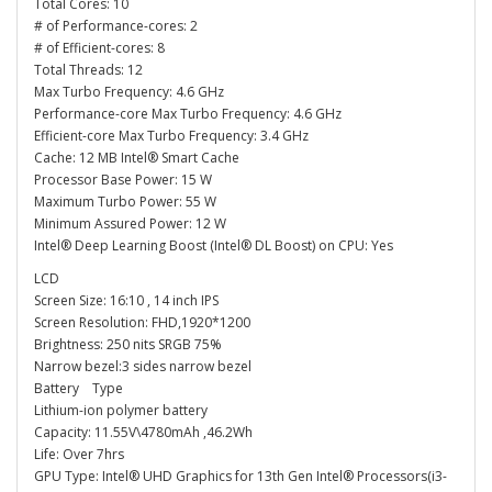
Total Cores: 10
# of Performance-cores: 2
# of Efficient-cores: 8
Total Threads: 12
Max Turbo Frequency: 4.6 GHz
Performance-core Max Turbo Frequency: 4.6 GHz
Efficient-core Max Turbo Frequency: 3.4 GHz
Cache: 12 MB Intel® Smart Cache
Processor Base Power: 15 W
Maximum Turbo Power: 55 W
Minimum Assured Power: 12 W
Intel® Deep Learning Boost (Intel® DL Boost) on CPU: Yes
LCD
Screen Size: 16:10 , 14 inch IPS
Screen Resolution: FHD,1920*1200
Brightness: 250 nits SRGB 75%
Narrow bezel:3 sides narrow bezel
Battery Type
Lithium-ion polymer battery
Capacity: 11.55V\4780mAh ,46.2Wh
Life: Over 7hrs
GPU Type: Intel® UHD Graphics for 13th Gen Intel® Processors(i3-