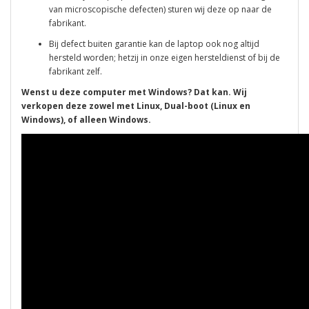
van microscopische defecten) sturen wij deze op naar de
fabrikant.
Bij defect buiten garantie kan de laptop ook nog altijd
hersteld worden; hetzij in onze eigen hersteldienst of bij de
fabrikant zelf.
Wenst u deze computer met Windows? Dat kan. Wij
verkopen deze zowel met Linux, Dual-boot (Linux en
Windows), of alleen Windows.