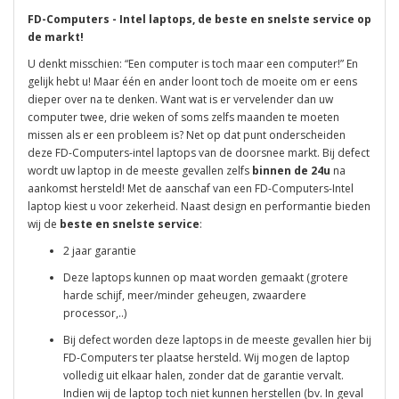
FD-Computers - Intel laptops, de beste en snelste service op
de markt!
U denkt misschien: “Een computer is toch maar een computer!” En
gelijk hebt u! Maar één en ander loont toch de moeite om er eens
dieper over na te denken. Want wat is er vervelender dan uw
computer twee, drie weken of soms zelfs maanden te moeten
missen als er een probleem is? Net op dat punt onderscheiden
deze FD-Computers-intel laptops van de doorsnee markt. Bij defect
wordt uw laptop in de meeste gevallen zelfs
binnen de 24u
na
aankomst hersteld! Met de aanschaf van een FD-Computers-Intel
laptop kiest u voor zekerheid. Naast design en performantie bieden
wij de
beste en snelste service
:
2 jaar garantie
Deze laptops kunnen op maat worden gemaakt (grotere
harde schijf, meer/minder geheugen, zwaardere
processor,..)
Bij defect worden deze laptops in de meeste gevallen hier bij
FD-Computers ter plaatse hersteld. Wij mogen de laptop
volledig uit elkaar halen, zonder dat de garantie vervalt.
Indien wij de laptop toch niet kunnen herstellen (bv. In geval