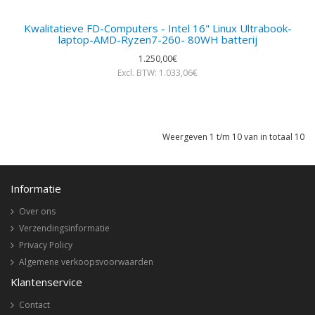
Kwalitatieve FD-Computers - Intel 16" Linux Ultrabook-
laptop-AMD-Ryzen7-260- 80WH batterij
1.250,00€
Excl. BTW: 1.033,06€
Weergeven 1 t/m 10 van in totaal 10
Informatie
Over ons
Verzendingsinformatie
Privacy Policy
Algemene verkoopsvoorwaarden
Klantenservice
Contact