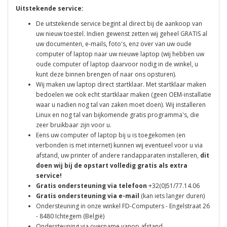
Uitstekende service:
De uitstekende service begint al direct bij de aankoop van
uw nieuw toestel. Indien gewenst zetten wij geheel GRATIS al
uw documenten, e-mails, foto's, enz over van uw oude
computer of laptop naar uw nieuwe laptop (wij hebben uw
oude computer of laptop daarvoor nodig in de winkel, u
kunt deze binnen brengen of naar ons opsturen).
Wij maken uw laptop direct startklaar. Met startklaar maken
bedoelen we ook echt startklaar maken (geen OEM-installatie
waar u nadien nog tal van zaken moet doen). Wij installeren
Linux en nog tal van bijkomende gratis programma's, die
zeer bruikbaar zijn voor u.
Eens uw computer of laptop bij u is toegekomen (en
verbonden is met internet) kunnen wij eventueel voor u via
afstand, uw printer of andere randapparaten installeren,
dit
doen wij bij de opstart volledig gratis als extra
service!
Gratis ondersteuning via telefoon
+32(0)51/77.14.06
Gratis ondersteuning via e-mail
(kan iets langer duren)
Ondersteuning in onze winkel FD-Computers - Engelstraat 26
- 8480 Ichtegem (België)
Ondersteuning via overname vanop afstand.