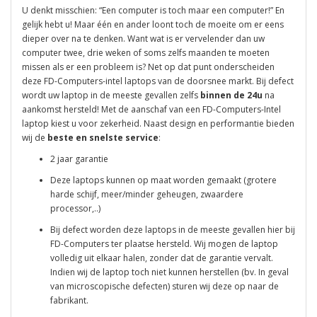
U denkt misschien: “Een computer is toch maar een computer!” En
gelijk hebt u! Maar één en ander loont toch de moeite om er eens
dieper over na te denken. Want wat is er vervelender dan uw
computer twee, drie weken of soms zelfs maanden te moeten
missen als er een probleem is? Net op dat punt onderscheiden
deze FD-Computers-intel laptops van de doorsnee markt. Bij defect
wordt uw laptop in de meeste gevallen zelfs
binnen de 24u
na
aankomst hersteld! Met de aanschaf van een FD-Computers-Intel
laptop kiest u voor zekerheid. Naast design en performantie bieden
wij de
beste en snelste service
:
2 jaar garantie
Deze laptops kunnen op maat worden gemaakt (grotere
harde schijf, meer/minder geheugen, zwaardere
processor,..)
Bij defect worden deze laptops in de meeste gevallen hier bij
FD-Computers ter plaatse hersteld. Wij mogen de laptop
volledig uit elkaar halen, zonder dat de garantie vervalt.
Indien wij de laptop toch niet kunnen herstellen (bv. In geval
van microscopische defecten) sturen wij deze op naar de
fabrikant.