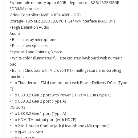
Expandable memory up to 64GB, depends on 8GB/16GB/32GB
SODIMM module
Video Controller• NVIDIA RTX-4060 - 8GB
Storage• Two M.2 2280 SSD, PCIe Gen4x4 interface (RAID 0/1)
• High Definition Audio
Audio
• Built in array microphone
• Built in two speakers
Keyboard and Pointing Device
• White color illuminated full size isolated keyboard with numeric
pad
• Built in Click pad with Microsoft PTP multi-gesture and scrolling
function
• 1 x Thunderbolt TM 4 combo port with Power Delivery DC in (Type
C)
• 1 x USB 3.2 Gen 2 port with Power Delivery DC in (Type C)
• 1 x USB 3.2 Gen 2 port (Type A)
I/O ports
• 1 x USB 3.2 Gen 1 port (Type A)
• 1 x HDMI TM output port (with HDCP)
• 1 x 2-in-1 Audio Combo Jack (Headphone / Microphone)
• 1 x RJ-45 LAN port