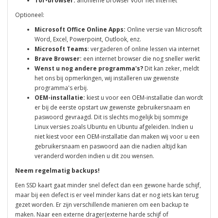
Tor-browser:
anonieme browser voor het internet
Optioneel:
Microsoft Office Online Apps:
Online versie van Microsoft
Word, Excel, Powerpoint, Outlook, enz.
Microsoft Teams
: vergaderen of online lessen via internet
Brave Browser:
een internet browser die nog sneller werkt
Wenst u nog andere programma's?
Dit kan zeker, meldt
het ons bij opmerkingen, wij installeren uw gewenste
programma's erbij.
OEM-installatie:
kiest u voor een OEM-installatie dan wordt
er bij de eerste opstart uw gewenste gebruikersnaam en
paswoord gevraagd. Dit is slechts mogelijk bij sommige
Linux versies zoals Ubuntu en Ubuntu afgeleiden. Indien u
niet kiest voor een OEM-installatie dan maken wij voor u een
gebruikersnaam en paswoord aan die nadien altijd kan
veranderd worden indien u dit zou wensen.
Neem regelmatig backups!
Een SSD kaart gaat minder snel defect dan een gewone harde schijf,
maar bij een defect is er veel minder kans dat er nog iets kan terug
gezet worden. Er zijn verschillende manieren om een backup te
maken. Naar een externe drager(externe harde schijf of