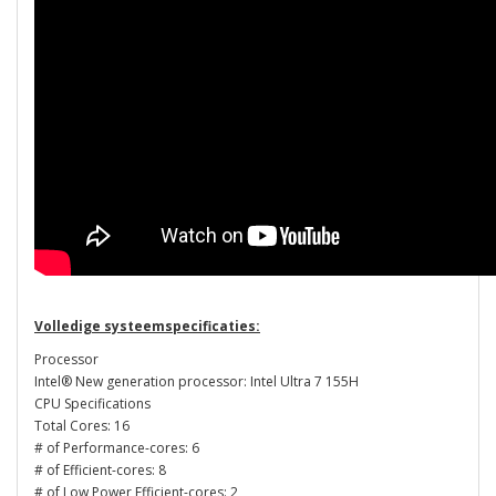
Volledige systeemspecificaties:
Processor
Intel® New generation processor: Intel Ultra 7 155H
CPU Specifications
Total Cores: 16
# of Performance-cores: 6
# of Efficient-cores: 8
# of Low Power Efficient-cores: 2