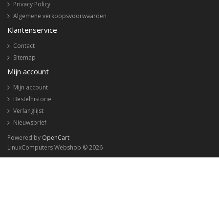
Privacy Policy
Algemene verkoopsvoorwaarden
Klantenservice
Contact
Sitemap
Mijn account
Mijn account
Bestelhistorie
Verlanglijst
Nieuwsbrief
Powered by
OpenCart
LinuxComputers Webshop © 2026