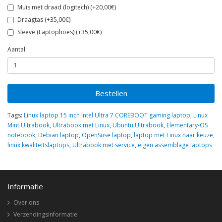
Muis met draad (logitech) (+20,00€)
Draagtas (+35,00€)
Sleeve (Laptophoes) (+35,00€)
Aantal
Bestellen
Tags:
Linux laptop 15 inch Intel Ultra 7 COREBOOT gaming laptop
,
Linux
Mint Ultrabook
,
Ultrabook met Linux
,
Ubuntu Ultrabook
,
Elementary-OS
notebook
,
Debian laptop
,
OpenSuse laptop
,
laptop met Linux naar keuze
,
linux kwaliteitslaptops
,
Ultrabook met service
,
eigen assemblage laptops
Informatie
Over ons
Verzendingsinformatie