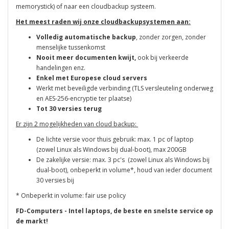
memorystick) of naar een cloudbackup systeem.
Het meest raden wij onze cloudbackupsystemen aan:
Volledig automatische backup
, zonder zorgen, zonder
menselijke tussenkomst
Nooit meer documenten kwijt,
ook bij verkeerde
handelingen enz.
Enkel met Europese cloud servers
Werkt met beveiligde verbinding (TLS versleuteling onderweg
en
AES-256-encryptie ter plaatse)
Tot 30 versies terug
Er zijn 2 mogelijkheden van cloud backup:
De lichte versie voor thuis gebruik: max. 1 pc of laptop
(zowel Linux als Windows bij dual-boot), max 200GB
De zakelijke versie: max. 3 pc's (zowel Linux als Windows bij
dual-boot), onbeperkt in volume*, houd van ieder document
30 versies bij
* Onbeperkt in volume: fair use policy
FD-Computers - Intel laptops, de beste en snelste service op
de markt!