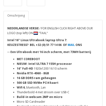
Omschrijving
NEDERLANDSE VERSIE
/ FOR ENGLISH CLICK RIGHT ABOVE OUR
LOGO (top left) ON
"TAAL"
Intel 16" Linux Ultrabook laptop Ultra 7
:
KEUZESTRESS? BEL
+32 (0) 51 77 14 06 OF
MAIL
ONS
-- Een Ultrabook met 16 inch scherm, met 73WH batterij
MET COREBOOT
NIEUW: Intel ULTRA 7 155H processor
16" Full-HD
1920x1200 16:10 scherm
Nvidia RTX-4060 - 8GB
16 GB DDR5 ram geheugen
500 GB SSD NVMe
PCI4
kaart
Wifi 6
, bluetooth, Lan
Thunderbold 4 met stroom over USB-C
Build-in webcam 2MP en micro
Micro SD Cardreader