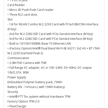
• 1 x DC-in jack
Card Reader
• Micro SD Push-Push Card reader
• Three M.2 card slots
Slot
- 1st for WLAN Combo M.2 2230 Card with PCIe/USB/CNVi interface
(E Key)
- 2nd for M.2 2280 SSD Card with PCIe Gen4x4 interface (M Key)
- 3rd for M.2 2280 SSD Card with PCIe Gen4x4 interface (M Key)
• Built in 10/100/1000Mb Base-TX Ethernet LAN
• (Factory Option) Intel® Dual Band Wi-Fi 6E AX211 2x2 AX + BT CNVi
M.2 2230 (Garfield Peak 2)
Communication
• 2.0M FHD Camera with TNR
• Full Range AC adapter, AC in 100~240V, 50~60Hz, DC output
19V/2.37A, 90W
Power Supply
Embedded Polymer battery pack, 73WH
Battery life : 14 hours ( with 73WH battery)
Security
• Intel® PTT for system without Hardware TPM
Factory Option TPM 2.0
• FlexiCharger