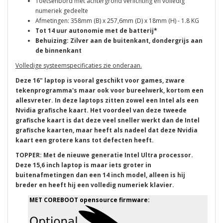
Toetsenbord met achtergrond verlichting en volledig
numeriek gedeelte
Afmetingen: 358mm (B) x 257,6mm (D) x 18mm (H) - 1.8 KG
Tot 14 uur autonomie met de batterij*
Behuizing: Zilver aan de buitenkant, dondergrijs aan
de binnenkant
Volledige systeemspecificaties zie onderaan.
Deze 16" laptop is vooral geschikt voor games, zware
tekenprogramma's maar ook voor bureelwerk, kortom een
allesvreter. In deze laptops zitten zowel een Intel als een
Nvidia grafische kaart. Het voordeel van deze tweede
grafische kaart is dat deze veel sneller werkt dan de Intel
grafische kaarten, maar heeft als nadeel dat deze Nvidia
kaart een grotere kans tot defecten heeft.
TOPPER: Met de nieuwe generatie Intel Ultra processor.
Deze 15,6 inch laptop is maar iets groter in
buitenafmetingen dan een 14 inch model, alleen is hij
breder en heeft hij een volledig numeriek klavier.
MET COREBOOT opensource firmware: