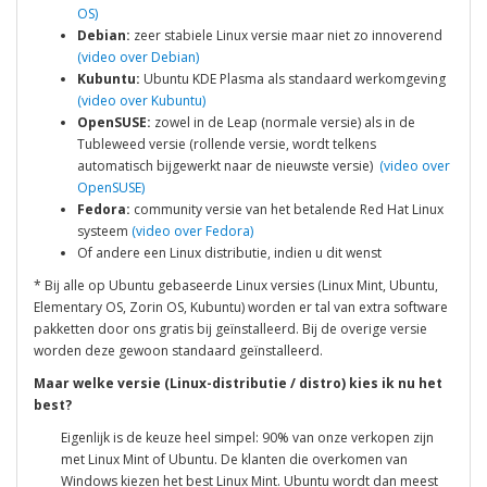
OS)
Debian:
zeer stabiele Linux versie maar niet zo innoverend
(video over Debian)
Kubuntu:
Ubuntu KDE Plasma als standaard werkomgeving
(video over Kubuntu)
OpenSUSE:
zowel in de Leap (normale versie) als in de
Tubleweed versie (rollende versie, wordt telkens
automatisch bijgewerkt naar de nieuwste versie)
(video over
OpenSUSE)
Fedora:
community versie van het betalende Red Hat Linux
systeem
(video over Fedora)
Of andere een Linux distributie, indien u dit wenst
* Bij alle op Ubuntu gebaseerde Linux versies (Linux Mint, Ubuntu,
Elementary OS, Zorin OS, Kubuntu) worden er tal van extra software
pakketten door ons gratis bij geïnstalleerd. Bij de overige versie
worden deze gewoon standaard geïnstalleerd.
Maar welke versie (Linux-distributie / distro) kies ik nu het
best?
Eigenlijk is de keuze heel simpel: 90% van onze verkopen zijn
met Linux Mint of Ubuntu. De klanten die overkomen van
Windows kiezen het best Linux Mint. Ubuntu wordt dan meest