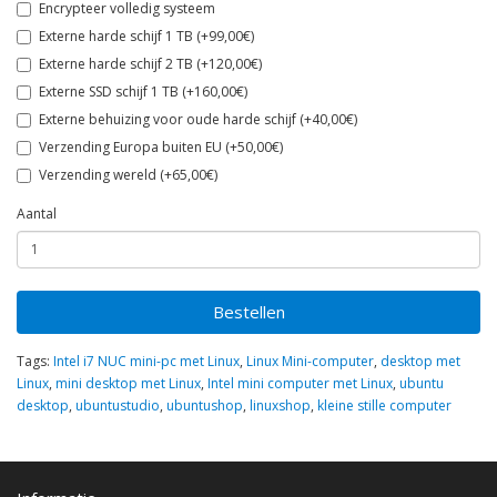
Encrypteer volledig systeem
Externe harde schijf 1 TB (+99,00€)
Externe harde schijf 2 TB (+120,00€)
Externe SSD schijf 1 TB (+160,00€)
Externe behuizing voor oude harde schijf (+40,00€)
Verzending Europa buiten EU (+50,00€)
Verzending wereld (+65,00€)
Aantal
Bestellen
Tags:
Intel i7 NUC mini-pc met Linux
,
Linux Mini-computer
,
desktop met
Linux
,
mini desktop met Linux
,
Intel mini computer met Linux
,
ubuntu
desktop
,
ubuntustudio
,
ubuntushop
,
linuxshop
,
kleine stille computer