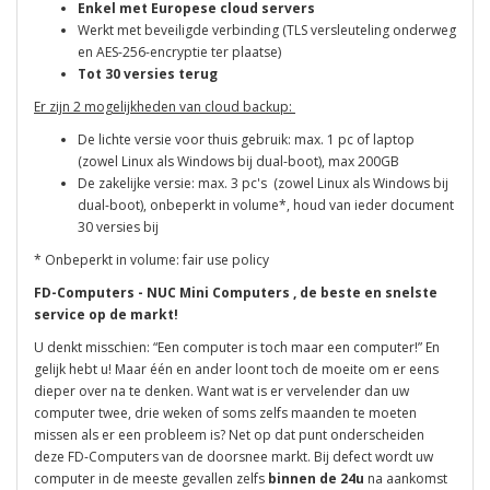
Enkel met Europese cloud servers
Werkt met beveiligde verbinding (TLS versleuteling onderweg
en
AES-256-encryptie ter plaatse)
Tot 30 versies terug
Er zijn 2 mogelijkheden van cloud backup:
De lichte versie voor thuis gebruik: max. 1 pc of laptop
(zowel Linux als Windows bij dual-boot), max 200GB
De zakelijke versie: max. 3 pc's (zowel Linux als Windows bij
dual-boot), onbeperkt in volume*, houd van ieder document
30 versies bij
* Onbeperkt in volume: fair use policy
FD-Computers -
NUC Mini Computers
, de beste en snelste
service op de markt!
U denkt misschien: “Een computer is toch maar een computer!” En
gelijk hebt u! Maar één en ander loont toch de moeite om er eens
dieper over na te denken. Want wat is er vervelender dan uw
computer twee, drie weken of soms zelfs maanden te moeten
missen als er een probleem is? Net op dat punt onderscheiden
deze FD-Computers van de doorsnee markt. Bij defect wordt uw
computer in de meeste gevallen zelfs
binnen de 24u
na aankomst