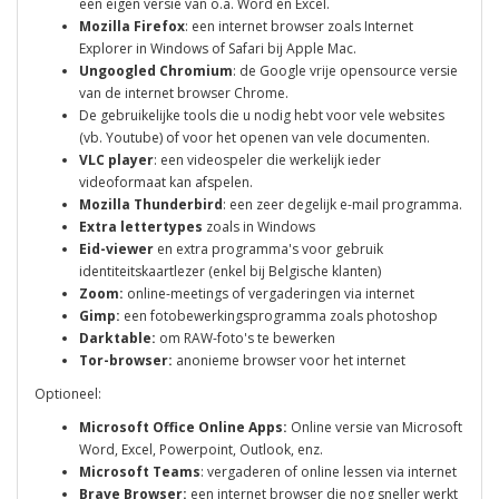
een eigen versie van o.a. Word en Excel.
Mozilla Firefox
: een internet browser zoals Internet
Explorer in Windows of Safari bij Apple Mac.
Ungoogled Chromium
: de Google vrije opensource versie
van de internet browser Chrome.
De gebruikelijke tools die u nodig hebt voor vele websites
(vb. Youtube) of voor het openen van vele documenten.
VLC player
: een videospeler die werkelijk ieder
videoformaat kan afspelen.
Mozilla Thunderbird
: een zeer degelijk e-mail programma.
Extra lettertypes
zoals in Windows
Eid-viewer
en extra programma's voor gebruik
identiteitskaartlezer (enkel bij Belgische klanten)
Zoom:
online-meetings of vergaderingen via internet
Gimp:
een fotobewerkingsprogramma zoals photoshop
Darktable:
om RAW-foto's te bewerken
Tor-browser:
anonieme browser voor het internet
Optioneel:
Microsoft Office Online Apps:
Online versie van Microsoft
Word, Excel, Powerpoint, Outlook, enz.
Microsoft Teams
: vergaderen of online lessen via internet
Brave Browser:
een internet browser die nog sneller werkt