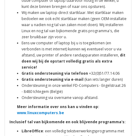
oude computer of laptop daarvoor nodig in de winkel, u
kunt deze binnen brengen of naar ons opsturen).
Wij maken uw laptop direct startklaar. Met startklaar maken
bedoelen we ook echt startklaar maken (geen OEM-installatie
waar u nadien nog tal van zaken moet doen). Wij installeren
Linux en nog tal van bijkomende gratis programma's, die
zeer bruikbaar zijn voor u.
Eens uw computer of laptop bij u is toegekomen (en
verbonden is met internet) kunnen wij eventueel voor u via
afstand, uw printer of andere randapparaten installeren,
dit
doen wij bij de opstart volledig gratis als extra
service!
Gratis ondersteuning via telefoon
+32(0)51/77.14.06
Gratis ondersteuning via e-mail
(kan iets langer duren)
Ondersteuning in onze winkel FD-Computers - Engelstraat 26
- 8480 Ichtegem (België)
Ondersteuning via overname vanop afstand.
Meer informatie over ons kan u vinden op:
www.linuxcomputers.be
Inclusief tal van bijkomende en ook blijvende programma's:
LibreOffice
: een volledig tekstverwerkingsprogramma met