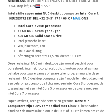
NEDERLANDSE VERSIE
/ FOR ENGLISH CLICK RIGHT ABOVE OUR
LOGO (top left) ON
"TAAL"
Intel stille super mini NUC desktopcomputer Intel Core 7:
KEUZESTRESS? BEL
+32 (0) 51 77 14 06 OF
MAIL
ONS
Intel Core 7 240H processor
16 GB DDR-5 ram geheugen
500 GB SSD Solid State Drive
Intel grafische kaart
Wifi, bluetooth, Lan
HMDI aansluiting
Afmetingen breedte: 11,5 cm, diepte 11,1 cm
Deze reeks intel NUC mini desktops zijn vooral geschikt voor
bureelwerk, internet, foto's, facebook, ... kortom voor alles maar
behalve voor zware games of zware tekenprogramma's. In deze
reeks mini NUC desktop computers zijn 4 modellen: de budget met
een celeron processor, de lichte met een Intel Core 3 processor, de
tussenslag met een Intel Core 5 processor en de zware met een
Intel Core 7 processor.
Super kwaliteit, zeer goede service en garantie.
Deze Mini-
Computers zijn 100% compatibel met Linux.
U hebt nadien
altijd nog de mogelijkheid om in de BIOS of EUFI te komen om zo de