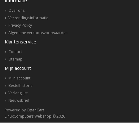
Informatie
Over ons
Verzendingsinformatie
Privacy Policy
Algemene verkoopsvoorwaarden
Klantenservice
Contact
Sitemap
Mijn account
Mijn account
Bestelhistorie
Verlanglijst
Nieuwsbrief
Powered by
OpenCart
LinuxComputers Webshop © 2026